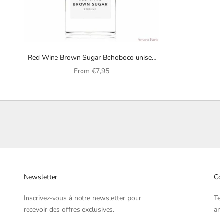
Red Wine Brown Sugar Bohoboco unisex
perfume
Sale price
From
€7,95
Newsletter
Co
Inscrivez-vous à notre newsletter pour
T
recevoir des offres exclusives.
an