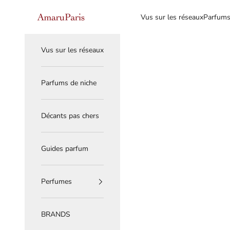
Skip to content
Read
AmaruParis
Vus sur les réseaux
Parfums
the
Privacy
Policy
Vus sur les réseaux
Parfums de niche
Décants pas chers
Guides parfum
Perfumes
BRANDS