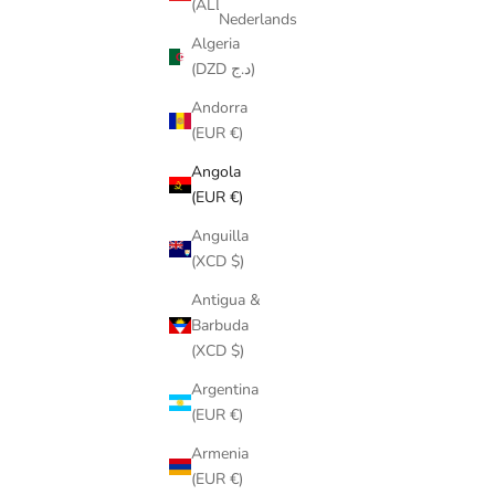
(ALL L)
Nederlands
Algeria
(DZD د.ج)
Andorra
(EUR €)
Angola
(EUR €)
Anguilla
(XCD $)
Antigua &
Barbuda
(XCD $)
Argentina
(EUR €)
Armenia
(EUR €)