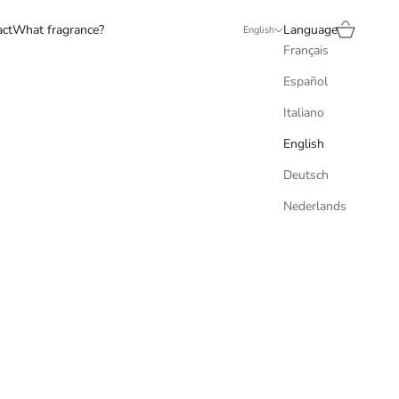
Search
Cart
act
What fragrance?
Language
English
Français
Español
Italiano
English
Deutsch
Nederlands