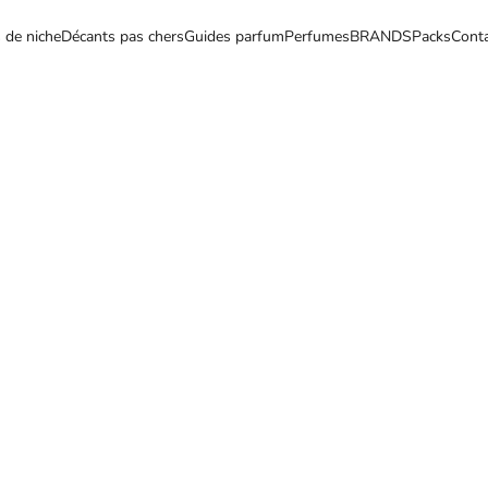
 de niche
Décants pas chers
Guides parfum
Perfumes
BRANDS
Packs
Cont