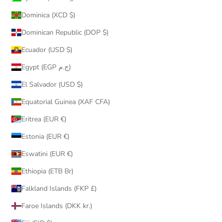
Dominica (XCD $)
Dominican Republic (DOP $)
Ecuador (USD $)
Egypt (EGP ج.م)
El Salvador (USD $)
Equatorial Guinea (XAF CFA)
Eritrea (EUR €)
Estonia (EUR €)
Eswatini (EUR €)
Ethiopia (ETB Br)
Falkland Islands (FKP £)
Faroe Islands (DKK kr.)