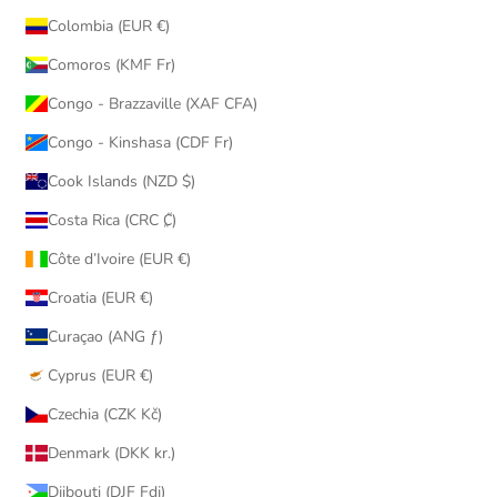
Colombia (EUR €)
Comoros (KMF Fr)
Congo - Brazzaville (XAF CFA)
Congo - Kinshasa (CDF Fr)
Cook Islands (NZD $)
Costa Rica (CRC ₡)
Côte d’Ivoire (EUR €)
Croatia (EUR €)
Curaçao (ANG ƒ)
Cyprus (EUR €)
Czechia (CZK Kč)
Denmark (DKK kr.)
Djibouti (DJF Fdj)