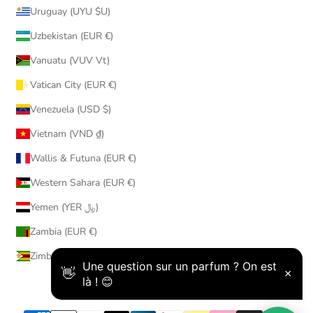
Uruguay (UYU $U)
Uzbekistan (EUR €)
Vanuatu (VUV Vt)
Vatican City (EUR €)
Venezuela (USD $)
Vietnam (VND ₫)
Wallis & Futuna (EUR €)
Western Sahara (EUR €)
Yemen (YER ﷼)
Zambia (EUR €)
Zimbabwe (USD $)
© 2026 - AmaruParis