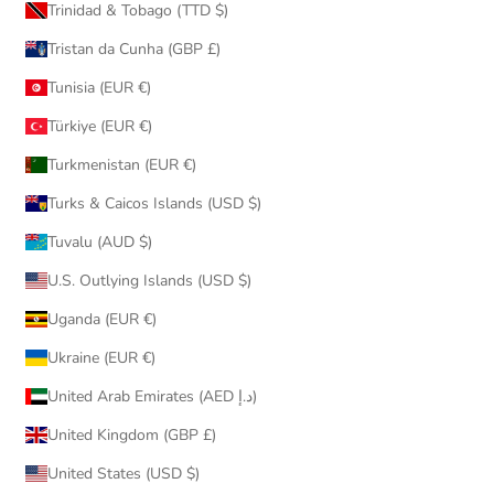
Trinidad & Tobago (TTD $)
Tristan da Cunha (GBP £)
Tunisia (EUR €)
Türkiye (EUR €)
Turkmenistan (EUR €)
Turks & Caicos Islands (USD $)
Tuvalu (AUD $)
U.S. Outlying Islands (USD $)
Uganda (EUR €)
Ukraine (EUR €)
United Arab Emirates (AED د.إ)
United Kingdom (GBP £)
United States (USD $)