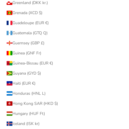
Greenland (DKK kr.)
Grenada (XCD $)
Guadeloupe (EUR €)
Guatemala (GTQ Q)
Guernsey (GBP £)
Guinea (GNF Fr)
Guinea-Bissau (EUR €)
Guyana (GYD $)
Haiti (EUR €)
Honduras (HNL L)
Hong Kong SAR (HKD $)
Hungary (HUF Ft)
Iceland (ISK kr)