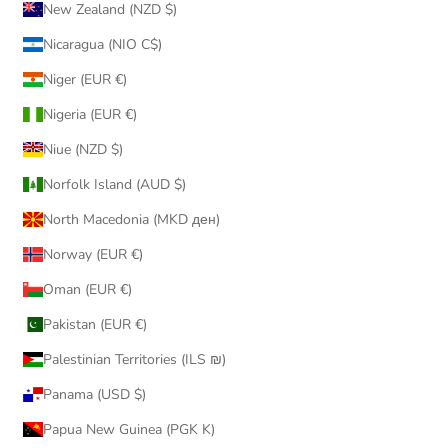
New Zealand (NZD $)
Nicaragua (NIO C$)
Niger (EUR €)
Nigeria (EUR €)
Niue (NZD $)
Norfolk Island (AUD $)
North Macedonia (MKD ден)
Norway (EUR €)
Oman (EUR €)
Pakistan (EUR €)
Palestinian Territories (ILS ₪)
Panama (USD $)
Papua New Guinea (PGK K)