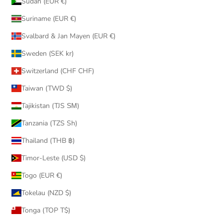
Sudan (EUR €)
Suriname (EUR €)
Svalbard & Jan Mayen (EUR €)
Sweden (SEK kr)
Switzerland (CHF CHF)
Taiwan (TWD $)
Tajikistan (TJS ЅМ)
Tanzania (TZS Sh)
Thailand (THB ฿)
Timor-Leste (USD $)
Togo (EUR €)
Tokelau (NZD $)
Tonga (TOP T$)