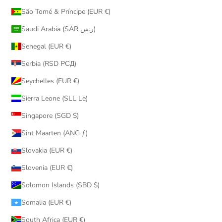
São Tomé & Príncipe (EUR €)
Saudi Arabia (SAR ر.س)
Senegal (EUR €)
Serbia (RSD РСД)
Seychelles (EUR €)
Sierra Leone (SLL Le)
Singapore (SGD $)
Sint Maarten (ANG ƒ)
Slovakia (EUR €)
Slovenia (EUR €)
Solomon Islands (SBD $)
Somalia (EUR €)
South Africa (EUR €)