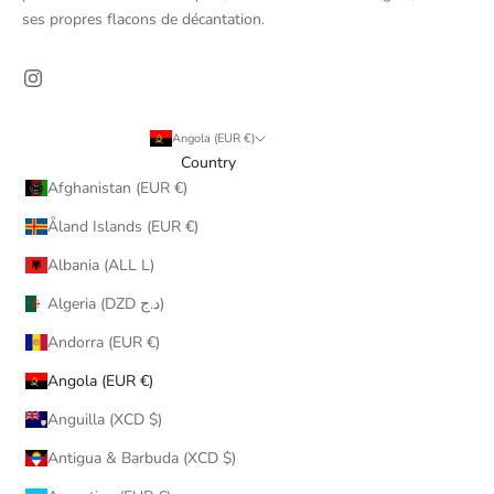
ses propres flacons de décantation.
Angola (EUR €)
Country
Afghanistan (EUR €)
Åland Islands (EUR €)
Albania (ALL L)
Algeria (DZD د.ج)
Andorra (EUR €)
Angola (EUR €)
Anguilla (XCD $)
Antigua & Barbuda (XCD $)