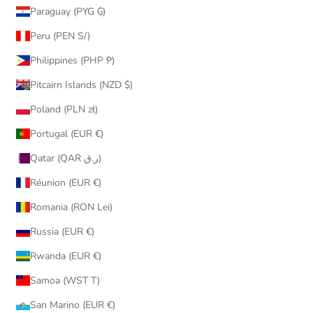
Paraguay (PYG ₲)
Peru (PEN S/)
Philippines (PHP ₱)
Pitcairn Islands (NZD $)
Poland (PLN zł)
Portugal (EUR €)
Qatar (QAR ر.ق)
Réunion (EUR €)
Romania (RON Lei)
Russia (EUR €)
Rwanda (EUR €)
Samoa (WST T)
San Marino (EUR €)