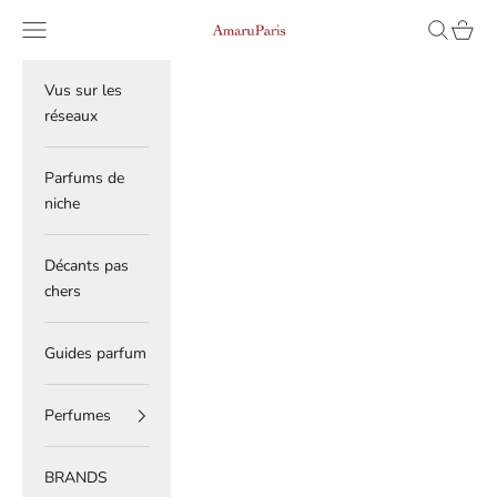
Skip to content
Read
Navigation menu
Search
Cart
AmaruParis
the
Privacy
Policy
Vus sur les
réseaux
Parfums de
niche
Décants pas
chers
Guides parfum
Perfumes
BRANDS