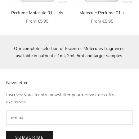
Perfume Molecule 01 + Iris
Molecule Perfume 01 +
Escentric Molecules unisex
Mandarin Escentric Molecules
Sale price
Sale price
From
€5,95
From
€5,95
unisex
Our complete selection of Escentric Molecules fragrances,
available in authentic 1ml, 2ml, 5ml and larger samples.
Newsletter
Inscrivez-vous à notre newsletter pour recevoir des offres
exclusives.
SUBSCRIBE