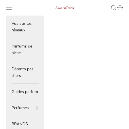
Skip to content
Read
Navigation menu
Search
Cart
AmaruParis
the
Privacy
Policy
Vus sur les
réseaux
Parfums de
niche
Décants pas
chers
Guides parfum
Perfumes
BRANDS