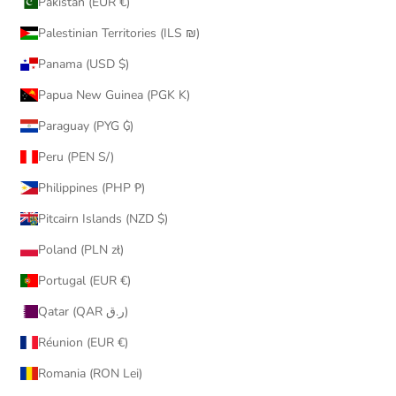
Pakistan (EUR €)
Palestinian Territories (ILS ₪)
Panama (USD $)
Papua New Guinea (PGK K)
Paraguay (PYG ₲)
Peru (PEN S/)
Philippines (PHP ₱)
Pitcairn Islands (NZD $)
Poland (PLN zł)
Portugal (EUR €)
Qatar (QAR ر.ق)
Réunion (EUR €)
Romania (RON Lei)