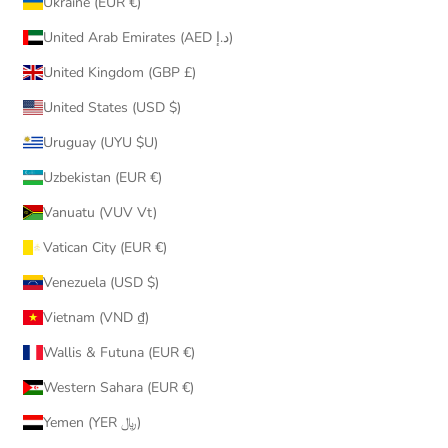
Ukraine (EUR €)
United Arab Emirates (AED د.إ)
United Kingdom (GBP £)
United States (USD $)
Uruguay (UYU $U)
Uzbekistan (EUR €)
Vanuatu (VUV Vt)
Vatican City (EUR €)
Venezuela (USD $)
Vietnam (VND ₫)
Wallis & Futuna (EUR €)
Western Sahara (EUR €)
Yemen (YER ﷼)