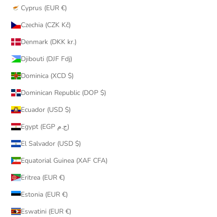
Cyprus (EUR €)
Czechia (CZK Kč)
Denmark (DKK kr.)
Djibouti (DJF Fdj)
Dominica (XCD $)
Dominican Republic (DOP $)
Ecuador (USD $)
Egypt (EGP ج.م)
El Salvador (USD $)
Equatorial Guinea (XAF CFA)
Eritrea (EUR €)
Estonia (EUR €)
Eswatini (EUR €)