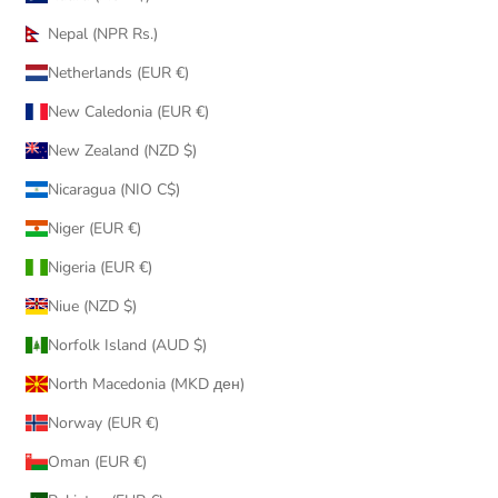
Nepal (NPR Rs.)
Netherlands (EUR €)
New Caledonia (EUR €)
New Zealand (NZD $)
Nicaragua (NIO C$)
Niger (EUR €)
Nigeria (EUR €)
Niue (NZD $)
Norfolk Island (AUD $)
North Macedonia (MKD ден)
Norway (EUR €)
Oman (EUR €)