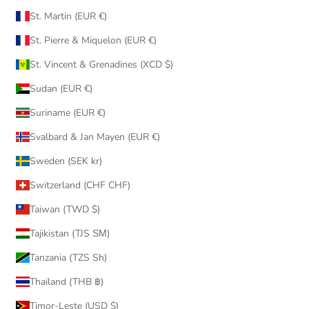
St. Martin (EUR €)
St. Pierre & Miquelon (EUR €)
St. Vincent & Grenadines (XCD $)
Sudan (EUR €)
Suriname (EUR €)
Svalbard & Jan Mayen (EUR €)
Sweden (SEK kr)
Switzerland (CHF CHF)
Taiwan (TWD $)
Tajikistan (TJS ЅМ)
Tanzania (TZS Sh)
Thailand (THB ฿)
Timor-Leste (USD $)