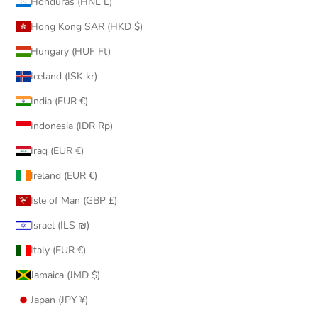
Honduras (HNL L)
Hong Kong SAR (HKD $)
Hungary (HUF Ft)
Iceland (ISK kr)
India (EUR €)
Indonesia (IDR Rp)
Iraq (EUR €)
Ireland (EUR €)
Isle of Man (GBP £)
Israel (ILS ₪)
Italy (EUR €)
Jamaica (JMD $)
Japan (JPY ¥)