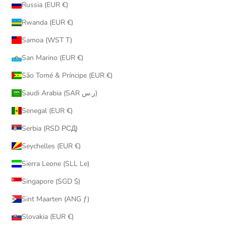
Russia (EUR €)
Rwanda (EUR €)
Samoa (WST T)
San Marino (EUR €)
São Tomé & Príncipe (EUR €)
Saudi Arabia (SAR ر.س)
Senegal (EUR €)
Serbia (RSD РСД)
Seychelles (EUR €)
Sierra Leone (SLL Le)
Singapore (SGD $)
Sint Maarten (ANG ƒ)
Slovakia (EUR €)