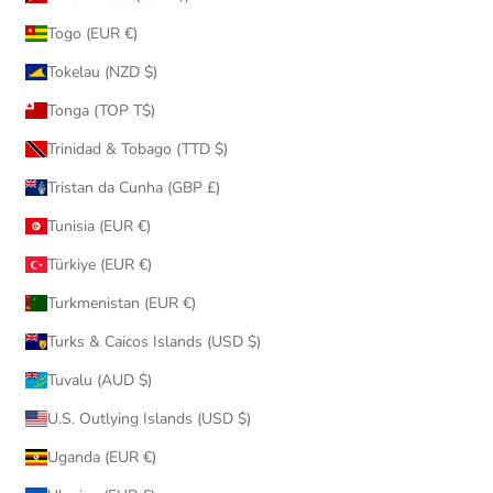
Togo (EUR €)
Tokelau (NZD $)
Tonga (TOP T$)
Trinidad & Tobago (TTD $)
Tristan da Cunha (GBP £)
Tunisia (EUR €)
Türkiye (EUR €)
Turkmenistan (EUR €)
Turks & Caicos Islands (USD $)
Tuvalu (AUD $)
U.S. Outlying Islands (USD $)
Uganda (EUR €)