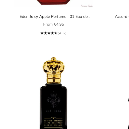
Eden Juicy Apple Perfume | 01 Eau de
Accord 
Parfum Kayali Fragrances Unisex
Sale price
From
€4,95
(4.5)