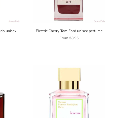
edo unisex
Electric Cherry Tom Ford unisex perfume
Sale price
From
€8,95