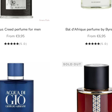
us Creed perfume for men
Bal d'Afrique perfume by Byr
Sale price
Sale price
From
€9,95
From
€6,95
(5.0)
(5.0)
SOLD OUT