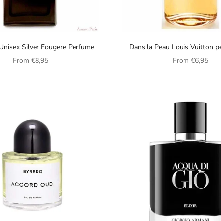
Unisex Silver Fougere Perfume
Dans la Peau Louis Vuitton p
women
Sale price
Sale price
From
€8,95
From
€6,95