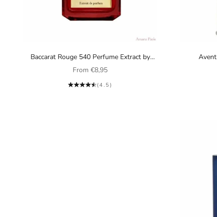
Baccarat Rouge 540 Perfume Extract by
Avent
Maison Francis Kurkdjian, unisex
Sale price
From
€8,95
(4.5)