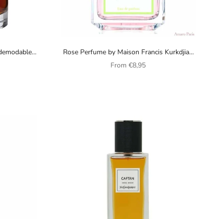
ndemodables
Rose Perfume by Maison Francis Kurkdjian
for women
Sale price
From
€8,95