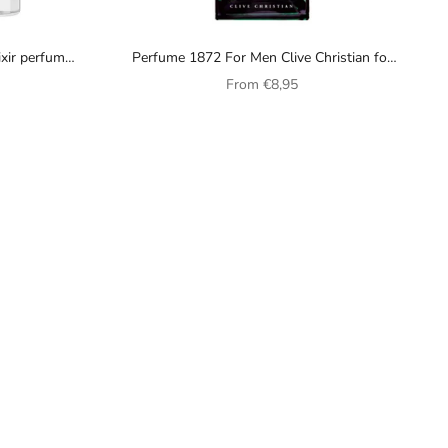
ixir perfume
Perfume 1872 For Men Clive Christian for
men
Sale price
From
€8,95