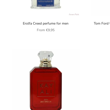
Erolfa Creed perfume for men
Tom Ford 
Sale price
From
€9,95