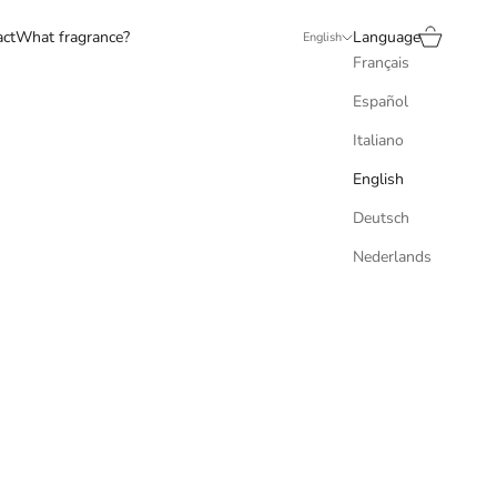
Search
Cart
act
What fragrance?
Language
English
Français
Español
Italiano
English
Deutsch
Nederlands