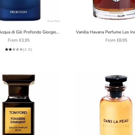
cqua di Giò Profondo Giorgio
Vanilla Havana Perfume Les I
Armani for men
unisex
Sale price
Sale price
From
€3,95
From
€8,95
(2.0)