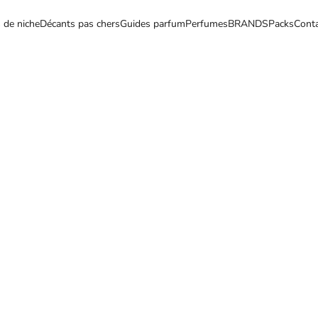
 de niche
Décants pas chers
Guides parfum
Perfumes
BRANDS
Packs
Cont