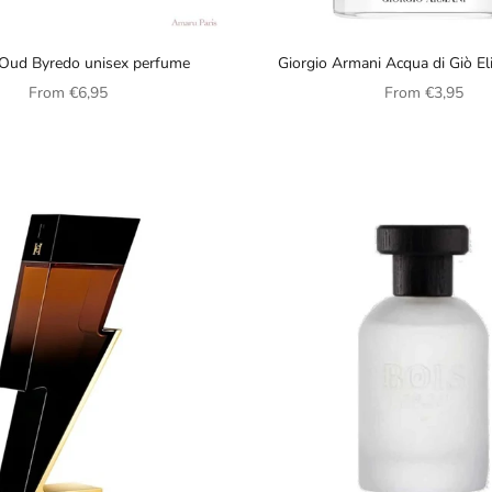
Oud Byredo unisex perfume
Giorgio Armani Acqua di Giò El
for men
Sale price
Sale price
From
€6,95
From
€3,95