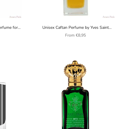
erfume for
Unisex Caftan Perfume by Yves Saint
Laurent
Sale price
From
€8,95