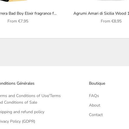
rera Bad Boy Elixir fragrance for
Agrumi Amari di Sicilia Wood 
men
perfume
Sale price
Sale price
From
€7,95
From
€8,95
nditions Générales
Boutique
erms and Conditions of Use/Terms
FAQs
d Conditions of Sale
About
ipping and refund policy
Contact
ivacy Policy (GDPR)