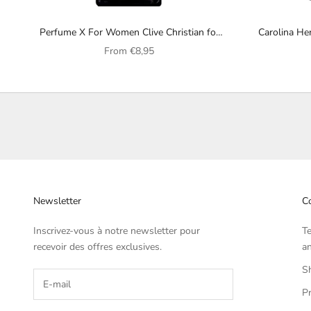
Perfume X For Women Clive Christian for
Carolina Her
women
Sale price
From
€8,95
Newsletter
Co
Inscrivez-vous à notre newsletter pour
T
recevoir des offres exclusives.
an
Sh
Pr