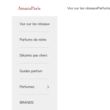
Skip to content
Read
AmaruParis
Vus sur les réseaux
Parfums
the
Privacy
Policy
Vus sur les réseaux
Parfums de niche
Décants pas chers
Guides parfum
Perfumes
BRANDS