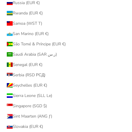
Russia (EUR €)
Rwanda (EUR €)
Samoa (WST T)
San Marino (EUR €)
São Tomé & Príncipe (EUR €)
Saudi Arabia (SAR ر.س)
Senegal (EUR €)
Serbia (RSD РСД)
Seychelles (EUR €)
Sierra Leone (SLL Le)
Singapore (SGD $)
Sint Maarten (ANG ƒ)
Slovakia (EUR €)