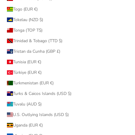
Togo (EUR €)
Tokelau (NZD $)
Tonga (TOP T$)
Trinidad & Tobago (TTD $)
Tristan da Cunha (GBP £)
Tunisia (EUR €)
Türkiye (EUR €)
Turkmenistan (EUR €)
Turks & Caicos Islands (USD $)
Tuvalu (AUD $)
U.S. Outlying Islands (USD $)
Uganda (EUR €)