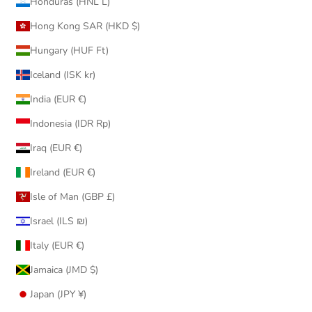
Honduras (HNL L)
Hong Kong SAR (HKD $)
Hungary (HUF Ft)
Iceland (ISK kr)
India (EUR €)
Indonesia (IDR Rp)
Iraq (EUR €)
Ireland (EUR €)
Isle of Man (GBP £)
Israel (ILS ₪)
Italy (EUR €)
Jamaica (JMD $)
Japan (JPY ¥)