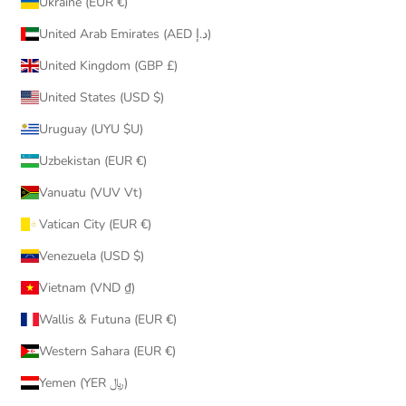
Ukraine (EUR €)
United Arab Emirates (AED د.إ)
United Kingdom (GBP £)
United States (USD $)
Uruguay (UYU $U)
Uzbekistan (EUR €)
Vanuatu (VUV Vt)
Vatican City (EUR €)
Venezuela (USD $)
Vietnam (VND ₫)
Wallis & Futuna (EUR €)
Western Sahara (EUR €)
Yemen (YER ﷼)