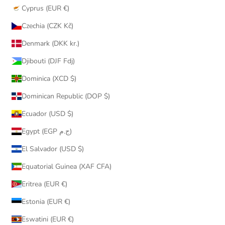
Cyprus (EUR €)
Czechia (CZK Kč)
Denmark (DKK kr.)
Djibouti (DJF Fdj)
Dominica (XCD $)
Dominican Republic (DOP $)
Ecuador (USD $)
Egypt (EGP ج.م)
El Salvador (USD $)
Equatorial Guinea (XAF CFA)
Eritrea (EUR €)
Estonia (EUR €)
Eswatini (EUR €)