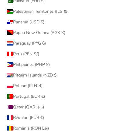
Pakistan (EUR €)
Palestinian Territories (ILS ₪)
Panama (USD $)
Papua New Guinea (PGK K)
Paraguay (PYG ₲)
Peru (PEN S/)
Philippines (PHP ₱)
Pitcairn Islands (NZD $)
Poland (PLN zł)
Portugal (EUR €)
Qatar (QAR ر.ق)
Réunion (EUR €)
Romania (RON Lei)