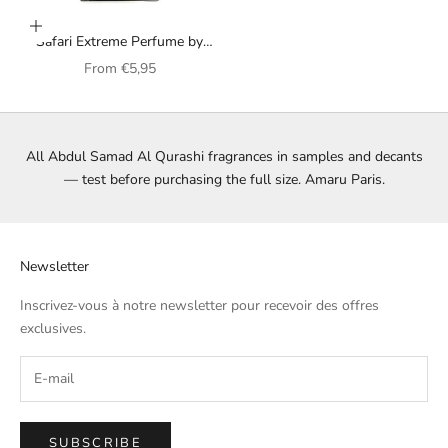
Choose options
Safari Extreme Perfume by
Abdul Samad Al Qurashi for
Sale price
From
€5,95
Men
All Abdul Samad Al Qurashi fragrances in samples and decants
— test before purchasing the full size. Amaru Paris.
Newsletter
Inscrivez-vous à notre newsletter pour recevoir des offres
exclusives.
SUBSCRIBE