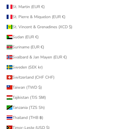
St. Martin (EUR €)
St. Pierre & Miquelon (EUR €)
St. Vincent & Grenadines (XCD $)
Sudan (EUR €)
Suriname (EUR €)
Svalbard & Jan Mayen (EUR €)
Sweden (SEK kr)
Switzerland (CHF CHF)
Taiwan (TWD $)
Tajikistan (TJS ЅМ)
Tanzania (TZS Sh)
Thailand (THB ฿)
Timor-Leste (USD $)