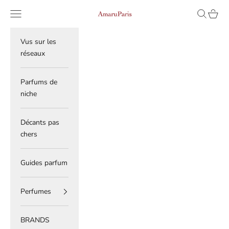
Skip to content
Read
Navigation menu
Search
Cart
AmaruParis
the
Privacy
Policy
Vus sur les
réseaux
Parfums de
niche
Décants pas
chers
Guides parfum
Perfumes
BRANDS