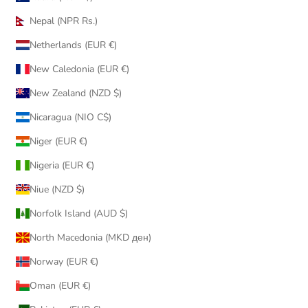
Nepal (NPR Rs.)
Netherlands (EUR €)
New Caledonia (EUR €)
New Zealand (NZD $)
Nicaragua (NIO C$)
Niger (EUR €)
Nigeria (EUR €)
Niue (NZD $)
Norfolk Island (AUD $)
North Macedonia (MKD ден)
Norway (EUR €)
Oman (EUR €)