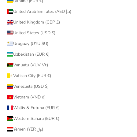
Ukraine (EUR €)
United Arab Emirates (AED د.إ)
United Kingdom (GBP £)
United States (USD $)
Uruguay (UYU $U)
Uzbekistan (EUR €)
Vanuatu (VUV Vt)
Vatican City (EUR €)
Venezuela (USD $)
Vietnam (VND ₫)
Wallis & Futuna (EUR €)
Western Sahara (EUR €)
Yemen (YER ﷼)