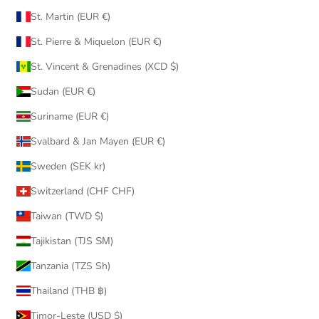
St. Martin (EUR €)
St. Pierre & Miquelon (EUR €)
St. Vincent & Grenadines (XCD $)
Sudan (EUR €)
Suriname (EUR €)
Svalbard & Jan Mayen (EUR €)
Sweden (SEK kr)
Switzerland (CHF CHF)
Taiwan (TWD $)
Tajikistan (TJS ЅМ)
Tanzania (TZS Sh)
Thailand (THB ฿)
Timor-Leste (USD $)