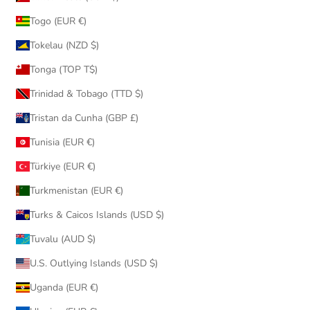
Togo (EUR €)
Tokelau (NZD $)
Tonga (TOP T$)
Trinidad & Tobago (TTD $)
Tristan da Cunha (GBP £)
Tunisia (EUR €)
Türkiye (EUR €)
Turkmenistan (EUR €)
Turks & Caicos Islands (USD $)
Tuvalu (AUD $)
U.S. Outlying Islands (USD $)
Uganda (EUR €)