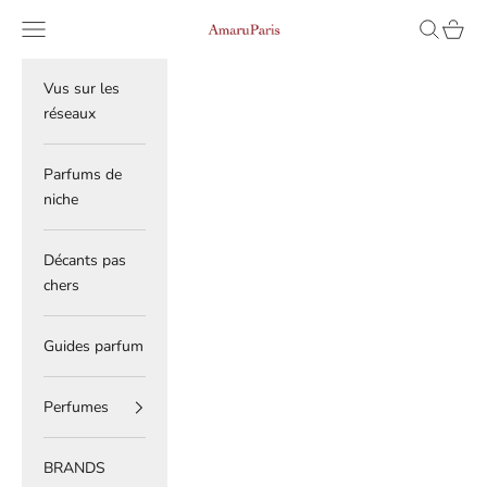
Skip to content
Read
Navigation menu
Search
Cart
AmaruParis
the
Privacy
Policy
Vus sur les
réseaux
Parfums de
niche
Décants pas
chers
Guides parfum
Perfumes
BRANDS