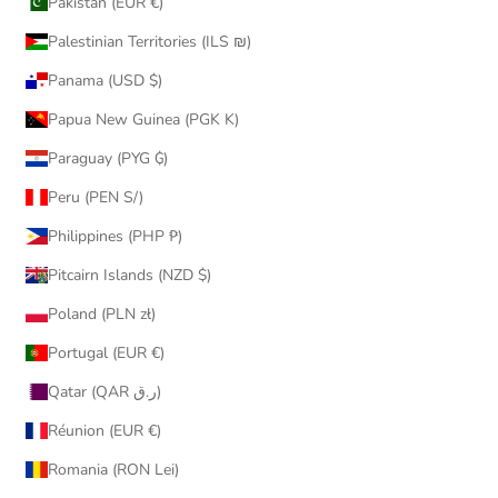
Pakistan (EUR €)
Palestinian Territories (ILS ₪)
Panama (USD $)
Papua New Guinea (PGK K)
Paraguay (PYG ₲)
Peru (PEN S/)
Philippines (PHP ₱)
Pitcairn Islands (NZD $)
Poland (PLN zł)
Portugal (EUR €)
Qatar (QAR ر.ق)
Réunion (EUR €)
Romania (RON Lei)