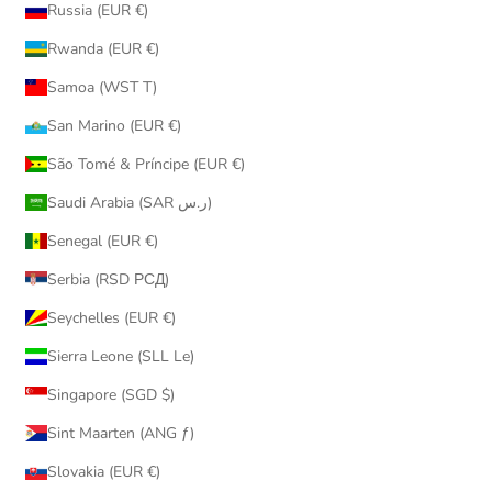
Russia (EUR €)
Rwanda (EUR €)
Samoa (WST T)
San Marino (EUR €)
São Tomé & Príncipe (EUR €)
Saudi Arabia (SAR ر.س)
Senegal (EUR €)
Serbia (RSD РСД)
Seychelles (EUR €)
Sierra Leone (SLL Le)
Singapore (SGD $)
Sint Maarten (ANG ƒ)
Slovakia (EUR €)