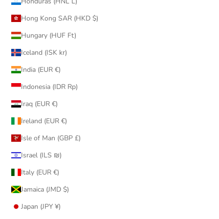
Honduras (HNL L)
Hong Kong SAR (HKD $)
Hungary (HUF Ft)
Iceland (ISK kr)
India (EUR €)
Indonesia (IDR Rp)
Iraq (EUR €)
Ireland (EUR €)
Isle of Man (GBP £)
Israel (ILS ₪)
Italy (EUR €)
Jamaica (JMD $)
Japan (JPY ¥)