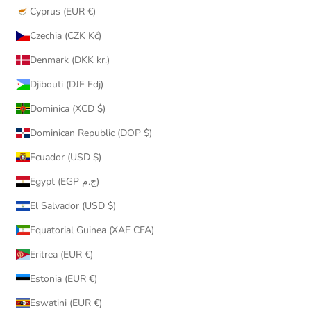
Cyprus (EUR €)
Czechia (CZK Kč)
Denmark (DKK kr.)
Djibouti (DJF Fdj)
Dominica (XCD $)
Dominican Republic (DOP $)
Ecuador (USD $)
Egypt (EGP ج.م)
El Salvador (USD $)
Equatorial Guinea (XAF CFA)
Eritrea (EUR €)
Estonia (EUR €)
Eswatini (EUR €)