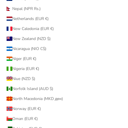
Nepal (NPR Rs.)
Netherlands (EUR €)
New Caledonia (EUR €)
New Zealand (NZD $)
Nicaragua (NIO C$)
Niger (EUR €)
Nigeria (EUR €)
Niue (NZD $)
Norfolk Island (AUD $)
North Macedonia (MKD ден)
Norway (EUR €)
Oman (EUR €)