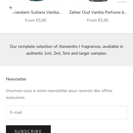
Choose options
Mandarin Sultana Vanilla
Zafeer Oud Vanilla Perfume by
Alexandre.J unisex perfume
Alexandre.J (unisex)
Sale price
Sale price
From
€5,95
From
€5,95
Our complete selection of Alexandre J fragrances, available in
authentic 1ml, 2ml, 5ml and larger samples.
Newsletter
Inscrivez-vous à notre newsletter pour recevoir des offres
exclusives.
SUBSCRIBE