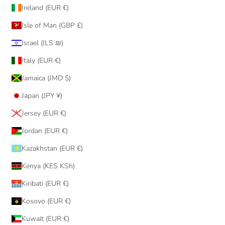
Ireland (EUR €)
Isle of Man (GBP £)
Israel (ILS ₪)
Italy (EUR €)
Jamaica (JMD $)
Japan (JPY ¥)
Jersey (EUR €)
Jordan (EUR €)
Kazakhstan (EUR €)
Kenya (KES KSh)
Kiribati (EUR €)
Kosovo (EUR €)
Kuwait (EUR €)