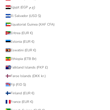
Egypt (EGP ج.م)
El Salvador (USD $)
Equatorial Guinea (XAF CFA)
Eritrea (EUR €)
Estonia (EUR €)
Eswatini (EUR €)
Ethiopia (ETB Br)
Falkland Islands (FKP £)
Faroe Islands (DKK kr.)
Fiji (FJD $)
Finland (EUR €)
France (EUR €)