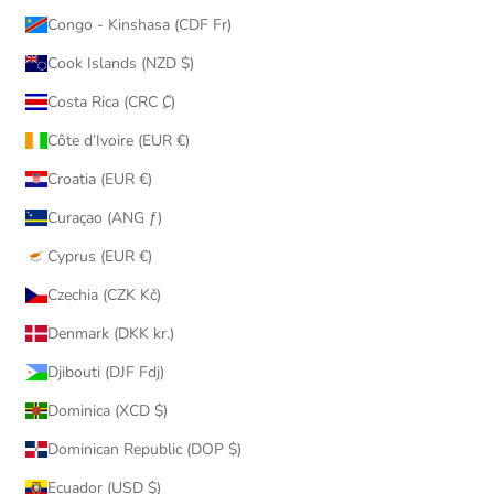
Congo - Kinshasa (CDF Fr)
Cook Islands (NZD $)
Costa Rica (CRC ₡)
Côte d’Ivoire (EUR €)
Croatia (EUR €)
Curaçao (ANG ƒ)
Cyprus (EUR €)
Czechia (CZK Kč)
Denmark (DKK kr.)
Djibouti (DJF Fdj)
Dominica (XCD $)
Dominican Republic (DOP $)
Ecuador (USD $)