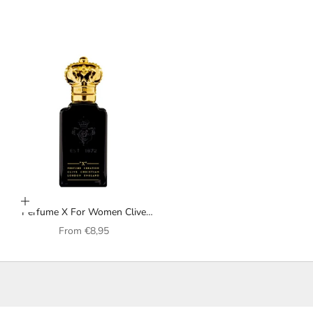
Choose options
Perfume X For Women Clive
Christian for women
Sale price
From
€8,95