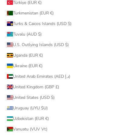
Türkiye (EUR €)
Turkmenistan (EUR €)
Turks & Caicos Islands (USD $)
Tuvalu (AUD $)
U.S. Outlying Islands (USD $)
Uganda (EUR €)
Ukraine (EUR €)
United Arab Emirates (AED د.إ)
United Kingdom (GBP £)
United States (USD $)
Uruguay (UYU $U)
Uzbekistan (EUR €)
Vanuatu (VUV Vt)