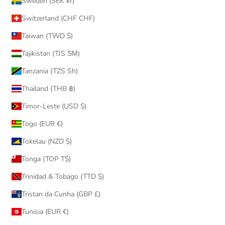
Sweden (SEK kr)
Switzerland (CHF CHF)
Taiwan (TWD $)
Tajikistan (TJS ЅМ)
Tanzania (TZS Sh)
Thailand (THB ฿)
Timor-Leste (USD $)
Togo (EUR €)
Tokelau (NZD $)
Tonga (TOP T$)
Trinidad & Tobago (TTD $)
Tristan da Cunha (GBP £)
Tunisia (EUR €)