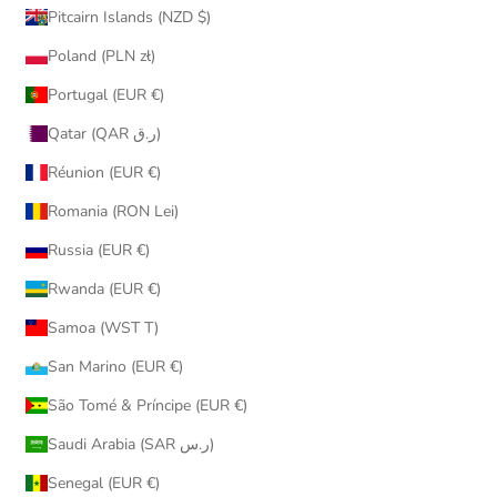
Pitcairn Islands (NZD $)
Poland (PLN zł)
Portugal (EUR €)
Qatar (QAR ر.ق)
Réunion (EUR €)
Romania (RON Lei)
Russia (EUR €)
Rwanda (EUR €)
Samoa (WST T)
San Marino (EUR €)
São Tomé & Príncipe (EUR €)
Saudi Arabia (SAR ر.س)
Senegal (EUR €)