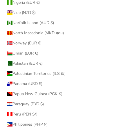
Nigeria (EUR €)
Niue (NZD $)
Norfolk Island (AUD $)
North Macedonia (MKD ден)
Norway (EUR €)
Oman (EUR €)
Pakistan (EUR €)
Palestinian Territories (ILS ₪)
Panama (USD $)
Papua New Guinea (PGK K)
Paraguay (PYG ₲)
Peru (PEN S/)
Philippines (PHP ₱)