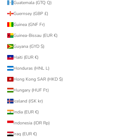
Guatemala (GTQ Q)
Guernsey (GBP £)
Guinea (GNF Fr)
Guinea-Bissau (EUR €)
Guyana (GYD $)
Haiti (EUR €)
Honduras (HNL L)
Hong Kong SAR (HKD $)
Hungary (HUF Ft)
Iceland (ISK kr)
India (EUR €)
Indonesia (IDR Rp)
Iraq (EUR €)