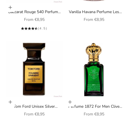
Choose options
Baccarat Rouge 540 Perfume
Vanilla Havana Perfume Les
Extract by Maison Francis
Indemodables unisex
Sale price
Sale price
From
€8,95
From
€8,95
Kurkdjian, unisex
(4.5)
Choose options
Choose options
Tom Ford Unisex Silver
Perfume 1872 For Men Clive
Fougere Perfume
Christian for men
Sale price
Sale price
From
€8,95
From
€8,95