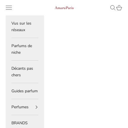
Skip to content
Read
Navigation menu
Search
Cart
AmaruParis
the
Privacy
Policy
Vus sur les
réseaux
Parfums de
niche
Décants pas
chers
Guides parfum
Perfumes
BRANDS