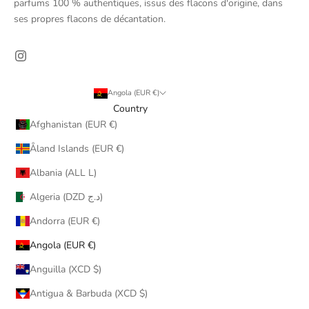
parfums 100 % authentiques, issus des flacons d'origine, dans
ses propres flacons de décantation.
Angola (EUR €)
Country
Afghanistan (EUR €)
Åland Islands (EUR €)
Albania (ALL L)
Algeria (DZD د.ج)
Andorra (EUR €)
Angola (EUR €)
Anguilla (XCD $)
Antigua & Barbuda (XCD $)