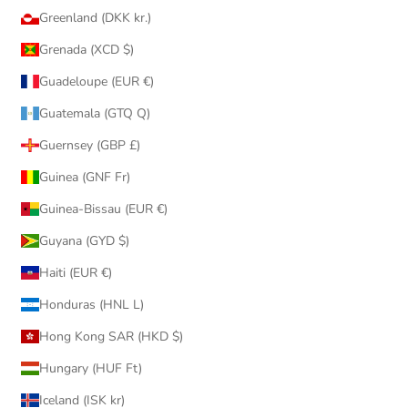
Greenland (DKK kr.)
Grenada (XCD $)
Guadeloupe (EUR €)
Guatemala (GTQ Q)
Guernsey (GBP £)
Guinea (GNF Fr)
Guinea-Bissau (EUR €)
Guyana (GYD $)
Haiti (EUR €)
Honduras (HNL L)
Hong Kong SAR (HKD $)
Hungary (HUF Ft)
Iceland (ISK kr)