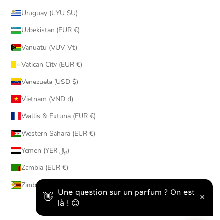
Uruguay (UYU $U)
Uzbekistan (EUR €)
Vanuatu (VUV Vt)
Vatican City (EUR €)
Venezuela (USD $)
Vietnam (VND ₫)
Wallis & Futuna (EUR €)
Western Sahara (EUR €)
Yemen (YER ﷼)
Zambia (EUR €)
Zimbabwe (USD $)
© 2026 - AmaruParis