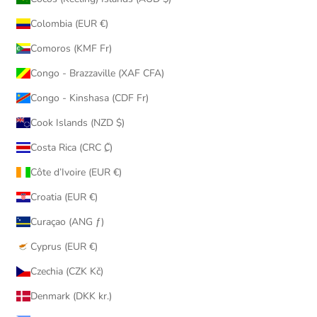
Colombia (EUR €)
Comoros (KMF Fr)
Congo - Brazzaville (XAF CFA)
Congo - Kinshasa (CDF Fr)
Cook Islands (NZD $)
Costa Rica (CRC ₡)
Côte d’Ivoire (EUR €)
Croatia (EUR €)
Curaçao (ANG ƒ)
Cyprus (EUR €)
Czechia (CZK Kč)
Denmark (DKK kr.)