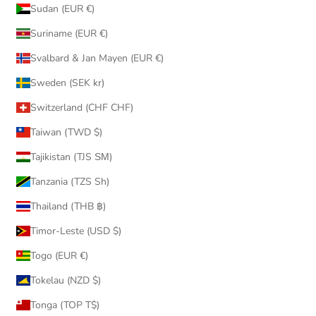
Sudan (EUR €)
Suriname (EUR €)
Svalbard & Jan Mayen (EUR €)
Sweden (SEK kr)
Switzerland (CHF CHF)
Taiwan (TWD $)
Tajikistan (TJS ЅМ)
Tanzania (TZS Sh)
Thailand (THB ฿)
Timor-Leste (USD $)
Togo (EUR €)
Tokelau (NZD $)
Tonga (TOP T$)