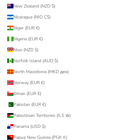
New Zealand (NZD $)
Nicaragua (NIO C$)
Niger (EUR €)
Nigeria (EUR €)
Niue (NZD $)
Norfolk Island (AUD $)
North Macedonia (MKD ден)
Norway (EUR €)
Oman (EUR €)
Pakistan (EUR €)
Palestinian Territories (ILS ₪)
Panama (USD $)
Papua New Guinea (PGK K)