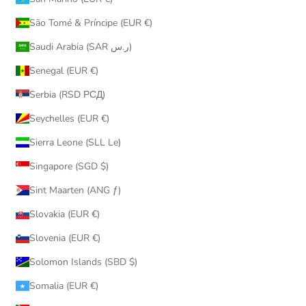
São Tomé & Príncipe (EUR €)
Saudi Arabia (SAR ر.س)
Senegal (EUR €)
Serbia (RSD РСД)
Seychelles (EUR €)
Sierra Leone (SLL Le)
Singapore (SGD $)
Sint Maarten (ANG ƒ)
Slovakia (EUR €)
Slovenia (EUR €)
Solomon Islands (SBD $)
Somalia (EUR €)