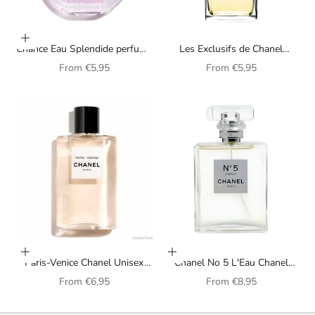
Choose options
Chance Eau Splendide perfume
Les Exclusifs de Chanel
by Chanel for women
Coromandel perfume for
Sale price
Sale price
From
€5,95
From
€5,95
women
Choose options
Choose options
Paris-Venice Chanel Unisex
Chanel No 5 L'Eau Chanel
Perfume
Perfume for Women
Sale price
Sale price
From
€6,95
From
€8,95