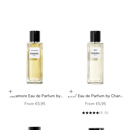
Choose options
Choose options
Sycamore Eau de Parfum by
1957 Eau de Parfum by Chanel
Chanel (unisex)
(unisex)
Sale price
Sale price
From
€5,95
From
€5,95
(5.0)