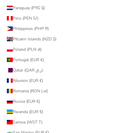
Paraguay (PYG ₲)
Peru (PEN S/)
Philippines (PHP ₱)
Pitcairn Islands (NZD $)
Poland (PLN zł)
Portugal (EUR €)
Qatar (QAR ر.ق)
Réunion (EUR €)
Romania (RON Lei)
Russia (EUR €)
Rwanda (EUR €)
Samoa (WST T)
San Marino (EUR €)