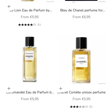
Choose options
Le Lion Eau de Parfum by
Bleu de Chanel perfume for
Chanel (unisex)
men
Sale price
Sale price
From
€5,95
From
€6,95
(5.0)
Choose options
Choose options
Coromandel Eau de Parfum by
Chanel Comète unisex perfume
Chanel (unisex)
Sale price
Sale price
From
€5,95
From
€5,95
(3.0)