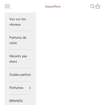
Skip to content
Read
Navigation menu
Search
Cart
AmaruParis
the
Privacy
Policy
Vus sur les
réseaux
Parfums de
niche
Décants pas
chers
Guides parfum
Perfumes
BRANDS