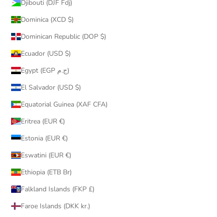
Djibouti (DJF Fdj)
Dominica (XCD $)
Dominican Republic (DOP $)
Ecuador (USD $)
Egypt (EGP ج.م)
El Salvador (USD $)
Equatorial Guinea (XAF CFA)
Eritrea (EUR €)
Estonia (EUR €)
Eswatini (EUR €)
Ethiopia (ETB Br)
Falkland Islands (FKP £)
Faroe Islands (DKK kr.)