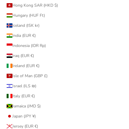
Hong Kong SAR (HKD $)
Hungary (HUF Ft)
Iceland (ISK kr)
India (EUR €)
Indonesia (IDR Rp)
Iraq (EUR €)
Ireland (EUR €)
Isle of Man (GBP £)
Israel (ILS ₪)
Italy (EUR €)
Jamaica (JMD $)
Japan (JPY ¥)
Jersey (EUR €)