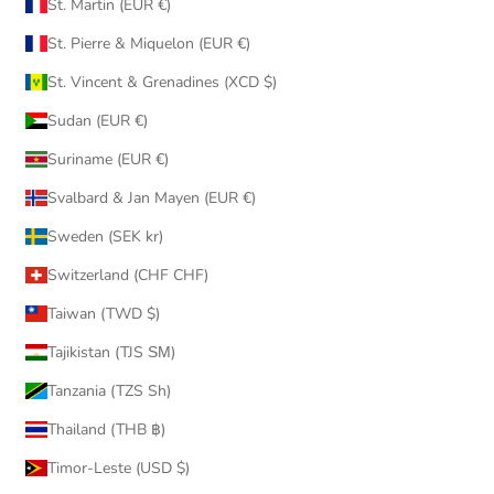
St. Martin (EUR €)
St. Pierre & Miquelon (EUR €)
St. Vincent & Grenadines (XCD $)
Sudan (EUR €)
Suriname (EUR €)
Svalbard & Jan Mayen (EUR €)
Sweden (SEK kr)
Switzerland (CHF CHF)
Taiwan (TWD $)
Tajikistan (TJS ЅМ)
Tanzania (TZS Sh)
Thailand (THB ฿)
Timor-Leste (USD $)