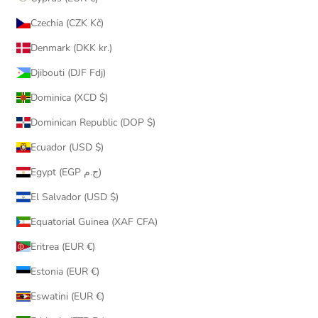
Czechia (CZK Kč)
Denmark (DKK kr.)
Djibouti (DJF Fdj)
Dominica (XCD $)
Dominican Republic (DOP $)
Ecuador (USD $)
Egypt (EGP ج.م)
El Salvador (USD $)
Equatorial Guinea (XAF CFA)
Eritrea (EUR €)
Estonia (EUR €)
Eswatini (EUR €)