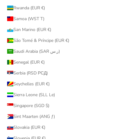
Rwanda (EUR €)
Samoa (WST T)
San Marino (EUR €)
São Tomé & Príncipe (EUR €)
Saudi Arabia (SAR ر.س)
Senegal (EUR €)
Serbia (RSD РСД)
Seychelles (EUR €)
Sierra Leone (SLL Le)
Singapore (SGD $)
Sint Maarten (ANG ƒ)
Slovakia (EUR €)
Slovenia (EUR €)