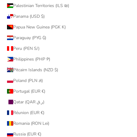
Palestinian Territories (ILS ₪)
Panama (USD $)
Papua New Guinea (PGK K)
Paraguay (PYG ₲)
Peru (PEN S/)
Philippines (PHP ₱)
Pitcairn Islands (NZD $)
Poland (PLN zł)
Portugal (EUR €)
Qatar (QAR ر.ق)
Réunion (EUR €)
Romania (RON Lei)
Russia (EUR €)