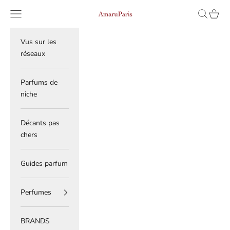
Skip to content
Read
Navigation menu
Search
Cart
AmaruParis
the
Privacy
Policy
Vus sur les
réseaux
Parfums de
niche
Décants pas
chers
Guides parfum
Perfumes
BRANDS