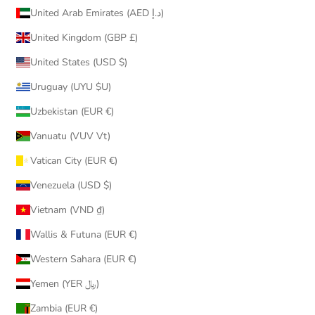
United Arab Emirates (AED د.إ)
United Kingdom (GBP £)
United States (USD $)
Uruguay (UYU $U)
Uzbekistan (EUR €)
Vanuatu (VUV Vt)
Vatican City (EUR €)
Venezuela (USD $)
Vietnam (VND ₫)
Wallis & Futuna (EUR €)
Western Sahara (EUR €)
Yemen (YER ﷼)
Zambia (EUR €)