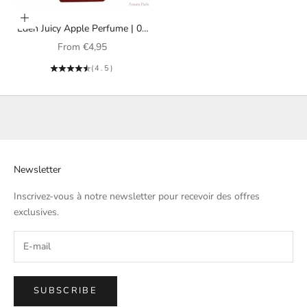
Choose options
Eden Juicy Apple Perfume | 01
Eau de Parfum Kayali
Sale price
From
€4,95
Fragrances Unisex
(4.5)
Newsletter
Inscrivez-vous à notre newsletter pour recevoir des offres
exclusives.
SUBSCRIBE