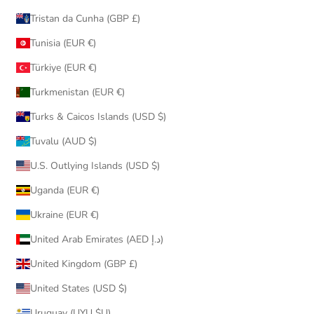
Tristan da Cunha (GBP £)
Tunisia (EUR €)
Türkiye (EUR €)
Turkmenistan (EUR €)
Turks & Caicos Islands (USD $)
Tuvalu (AUD $)
U.S. Outlying Islands (USD $)
Uganda (EUR €)
Ukraine (EUR €)
United Arab Emirates (AED د.إ)
United Kingdom (GBP £)
United States (USD $)
Uruguay (UYU $U)