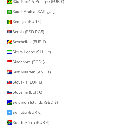
São Tomé & Príncipe (EUR €)
Saudi Arabia (SAR ر.س)
Senegal (EUR €)
Serbia (RSD РСД)
Seychelles (EUR €)
Sierra Leone (SLL Le)
Singapore (SGD $)
Sint Maarten (ANG ƒ)
Slovakia (EUR €)
Slovenia (EUR €)
Solomon Islands (SBD $)
Somalia (EUR €)
South Africa (EUR €)