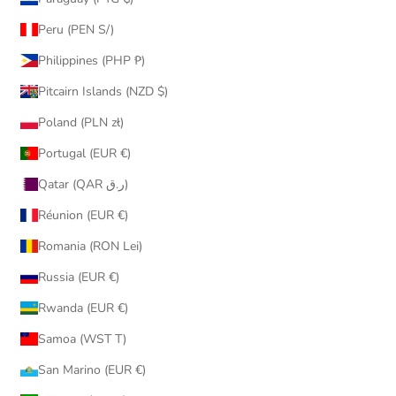
Peru (PEN S/)
Philippines (PHP ₱)
Pitcairn Islands (NZD $)
Poland (PLN zł)
Portugal (EUR €)
Qatar (QAR ر.ق)
Réunion (EUR €)
Romania (RON Lei)
Russia (EUR €)
Rwanda (EUR €)
Samoa (WST T)
San Marino (EUR €)