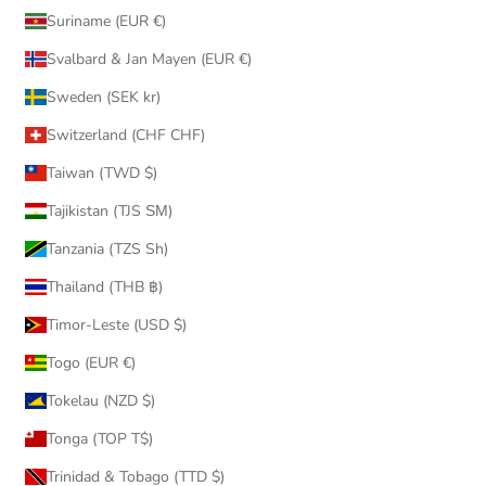
Suriname (EUR €)
Svalbard & Jan Mayen (EUR €)
Sweden (SEK kr)
Switzerland (CHF CHF)
Taiwan (TWD $)
Tajikistan (TJS ЅМ)
Tanzania (TZS Sh)
Thailand (THB ฿)
Timor-Leste (USD $)
Togo (EUR €)
Tokelau (NZD $)
Tonga (TOP T$)
Trinidad & Tobago (TTD $)