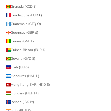
Grenada (XCD $)
Guadeloupe (EUR €)
Guatemala (GTQ Q)
Guernsey (GBP £)
Guinea (GNF Fr)
Guinea-Bissau (EUR €)
Guyana (GYD $)
Haiti (EUR €)
Honduras (HNL L)
Hong Kong SAR (HKD $)
Hungary (HUF Ft)
Iceland (ISK kr)
India (EUR €)