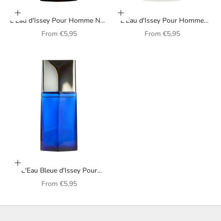
Choose options
Choose options
L'Eau d'Issey Pour Homme Noir
L'Eau d'Issey Pour Homme
Ambre Issey Miyake perfume
fragrance by Issey Miyake for
Sale price
Sale price
From
€5,95
From
€5,95
for men
men
Choose options
L'Eau Bleue d'Issey Pour
Homme fragrance by Issey
Sale price
From
€5,95
Miyake for men