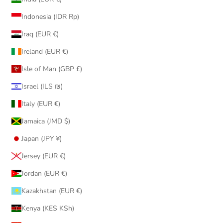
Indonesia (IDR Rp)
Iraq (EUR €)
Ireland (EUR €)
Isle of Man (GBP £)
Israel (ILS ₪)
Italy (EUR €)
Jamaica (JMD $)
Japan (JPY ¥)
Jersey (EUR €)
Jordan (EUR €)
Kazakhstan (EUR €)
Kenya (KES KSh)