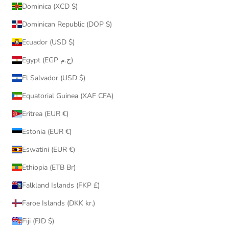
Dominica (XCD $)
Dominican Republic (DOP $)
Ecuador (USD $)
Egypt (EGP ج.م)
El Salvador (USD $)
Equatorial Guinea (XAF CFA)
Eritrea (EUR €)
Estonia (EUR €)
Eswatini (EUR €)
Ethiopia (ETB Br)
Falkland Islands (FKP £)
Faroe Islands (DKK kr.)
Fiji (FJD $)