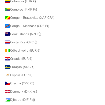
Colombia (EUR €)
Comoros (KMF Fr)
Congo - Brazzaville (XAF CFA)
Congo - Kinshasa (CDF Fr)
Cook Islands (NZD $)
Costa Rica (CRC ₡)
Côte d’Ivoire (EUR €)
Croatia (EUR €)
Curaçao (ANG ƒ)
Cyprus (EUR €)
Czechia (CZK Kč)
Denmark (DKK kr.)
Djibouti (DJF Fdj)