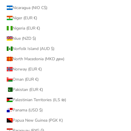
Nicaragua (NIO C$)
Niger (EUR €)
Nigeria (EUR €)
Niue (NZD $)
Norfolk Island (AUD $)
North Macedonia (MKD ден)
Norway (EUR €)
Oman (EUR €)
Pakistan (EUR €)
Palestinian Territories (ILS ₪)
Panama (USD $)
Papua New Guinea (PGK K)
Paraguay (PYG ₲)