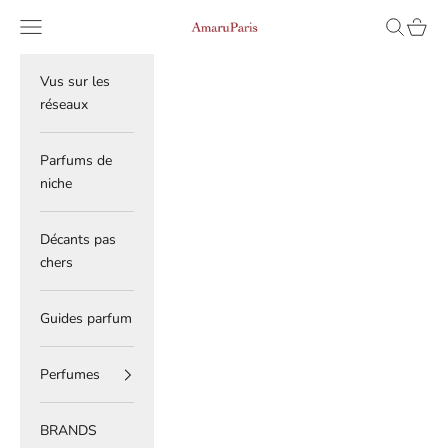
Skip to content
Read
Navigation menu
Search
Cart
AmaruParis
the
Privacy
Policy
Vus sur les
réseaux
Parfums de
niche
Décants pas
chers
Guides parfum
Perfumes
BRANDS