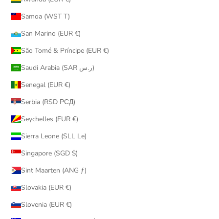
Samoa (WST T)
San Marino (EUR €)
São Tomé & Príncipe (EUR €)
Saudi Arabia (SAR ر.س)
Senegal (EUR €)
Serbia (RSD РСД)
Seychelles (EUR €)
Sierra Leone (SLL Le)
Singapore (SGD $)
Sint Maarten (ANG ƒ)
Slovakia (EUR €)
Slovenia (EUR €)