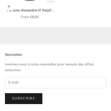
Choose options
Perfume Alexandria III Xerjoff
unisex
Sale price
From
€8,95
Newsletter
Inscrivez-vous à notre newsletter pour recevoir des offres
exclusives.
SUBSCRIBE