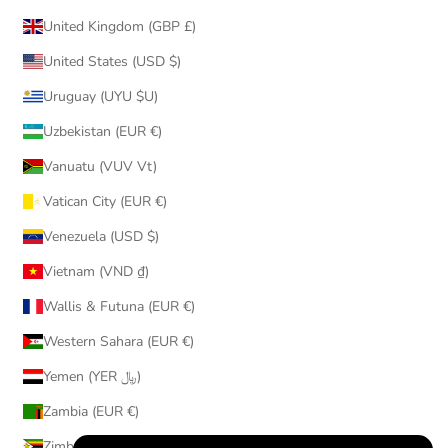
United Kingdom (GBP £)
United States (USD $)
Uruguay (UYU $U)
Uzbekistan (EUR €)
Vanuatu (VUV Vt)
Vatican City (EUR €)
Venezuela (USD $)
Vietnam (VND ₫)
Wallis & Futuna (EUR €)
Western Sahara (EUR €)
Yemen (YER ﷼)
Zambia (EUR €)
Zimbabwe (USD $)