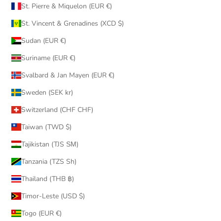
St. Pierre & Miquelon (EUR €)
St. Vincent & Grenadines (XCD $)
Sudan (EUR €)
Suriname (EUR €)
Svalbard & Jan Mayen (EUR €)
Sweden (SEK kr)
Switzerland (CHF CHF)
Taiwan (TWD $)
Tajikistan (TJS ЅМ)
Tanzania (TZS Sh)
Thailand (THB ฿)
Timor-Leste (USD $)
Togo (EUR €)