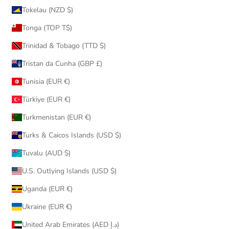
Tokelau (NZD $)
Tonga (TOP T$)
Trinidad & Tobago (TTD $)
Tristan da Cunha (GBP £)
Tunisia (EUR €)
Türkiye (EUR €)
Turkmenistan (EUR €)
Turks & Caicos Islands (USD $)
Tuvalu (AUD $)
U.S. Outlying Islands (USD $)
Uganda (EUR €)
Ukraine (EUR €)
United Arab Emirates (AED د.إ)