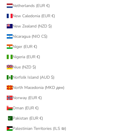
Netherlands (EUR €)
New Caledonia (EUR €)
New Zealand (NZD $)
Nicaragua (NIO C$)
Niger (EUR €)
Nigeria (EUR €)
Niue (NZD $)
Norfolk Island (AUD $)
North Macedonia (MKD ден)
Norway (EUR €)
Oman (EUR €)
Pakistan (EUR €)
Palestinian Territories (ILS ₪)