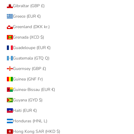
Gibraltar (GBP £)
Greece (EUR €)
Greenland (DKK kr.)
Grenada (XCD $)
Guadeloupe (EUR €)
Guatemala (GTQ Q)
Guernsey (GBP £)
Guinea (GNF Fr)
Guinea-Bissau (EUR €)
Guyana (GYD $)
Haiti (EUR €)
Honduras (HNL L)
Hong Kong SAR (HKD $)