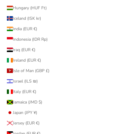
Hungary (HUF Ft)
Iceland (ISK kr)
India (EUR €)
Indonesia (IDR Rp)
Iraq (EUR €)
Ireland (EUR €)
Isle of Man (GBP £)
Israel (ILS ₪)
Italy (EUR €)
Jamaica (JMD $)
Japan (JPY ¥)
Jersey (EUR €)
Jordan (EUR €)