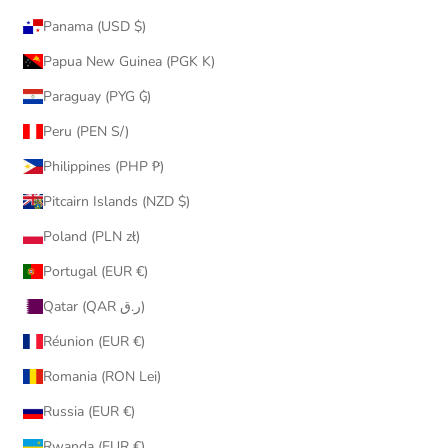
Panama (USD $)
Papua New Guinea (PGK K)
Paraguay (PYG ₲)
Peru (PEN S/)
Philippines (PHP ₱)
Pitcairn Islands (NZD $)
Poland (PLN zł)
Portugal (EUR €)
Qatar (QAR ر.ق)
Réunion (EUR €)
Romania (RON Lei)
Russia (EUR €)
Rwanda (EUR €)