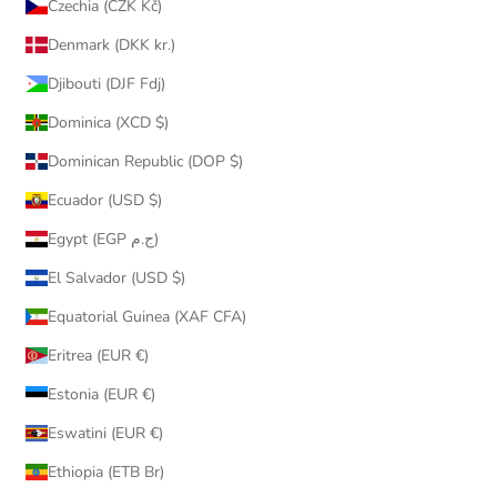
Czechia (CZK Kč)
Denmark (DKK kr.)
Djibouti (DJF Fdj)
Dominica (XCD $)
Dominican Republic (DOP $)
Ecuador (USD $)
Egypt (EGP ج.م)
El Salvador (USD $)
Equatorial Guinea (XAF CFA)
Eritrea (EUR €)
Estonia (EUR €)
Eswatini (EUR €)
Ethiopia (ETB Br)