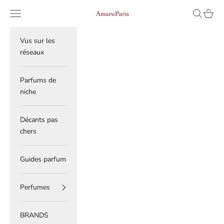
Skip to content
Read
Navigation menu
Search
Cart
AmaruParis
the
Privacy
Policy
Vus sur les
réseaux
Parfums de
niche
Décants pas
chers
Guides parfum
Perfumes
BRANDS