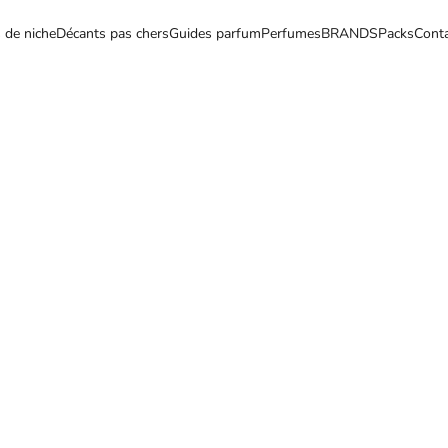
 de niche
Décants pas chers
Guides parfum
Perfumes
BRANDS
Packs
Cont