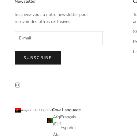
Newsletter
Co
Inscrivez-vous à notre newsletter pour
T
recevoir des offres exclusives.
an
Sh
Pr
Le
SUBSCRIBE
Country
Language
Angola (EUR €)
English
Afghanistan
Français
(EUR €)
Español
Åland