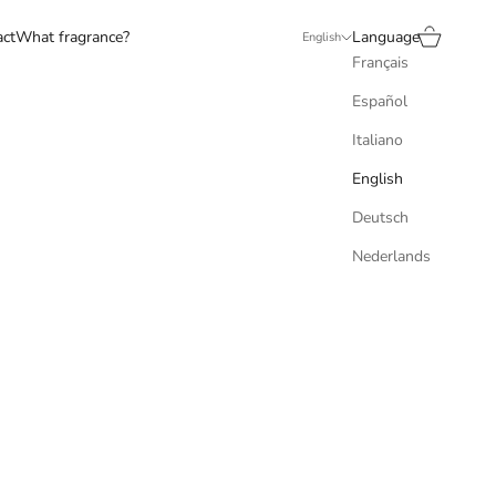
Search
Cart
act
What fragrance?
Language
English
Français
Español
Italiano
English
Deutsch
Nederlands