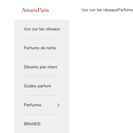
Skip to content
Read
AmaruParis
Vus sur les réseaux
Parfums
the
Privacy
Policy
Vus sur les réseaux
Parfums de niche
Décants pas chers
Guides parfum
Perfumes
BRANDS