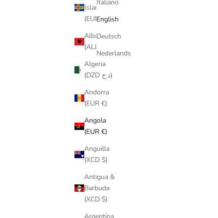
Italiano
Islands
(EUR €)
English
Albania
Deutsch
(ALL L)
Nederlands
Algeria
(DZD د.ج)
Andorra
(EUR €)
Angola
(EUR €)
Anguilla
(XCD $)
Antigua &
Barbuda
(XCD $)
Argentina