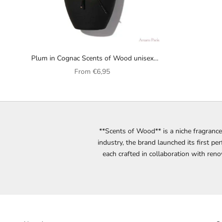
Plum in Cognac Scents of Wood unisex
perfume
Sale price
From
€6,95
**Scents of Wood** is a niche fragrance
industry, the brand launched its first pe
each crafted in collaboration with re