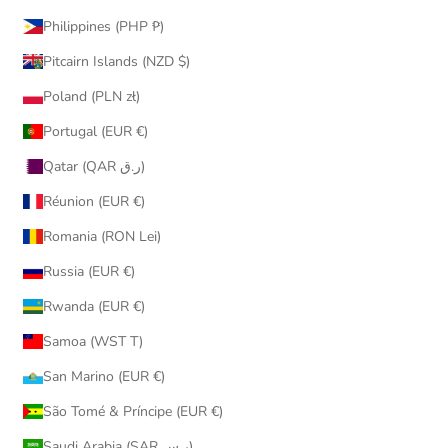
Philippines (PHP ₱)
Pitcairn Islands (NZD $)
Poland (PLN zł)
Portugal (EUR €)
Qatar (QAR ر.ق)
Réunion (EUR €)
Romania (RON Lei)
Russia (EUR €)
Rwanda (EUR €)
Samoa (WST T)
San Marino (EUR €)
São Tomé & Príncipe (EUR €)
Saudi Arabia (SAR ر.س)