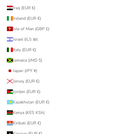
Iraq (EUR €)
Ireland (EUR €)
Isle of Man (GBP £)
Israel (ILS ₪)
Italy (EUR €)
Jamaica (JMD $)
Japan (JPY ¥)
Jersey (EUR €)
Jordan (EUR €)
Kazakhstan (EUR €)
Kenya (KES KSh)
Kiribati (EUR €)
Kosovo (EUR €)