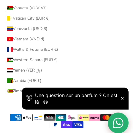
Vanuatu (VUV Vt)
Vatican City (EUR €)
Venezuela (USD $)
Vietnam (VND ₫)
Wallis & Futuna (EUR €)
Western Sahara (EUR €)
Yemen (YER ﷼)
Zambia (EUR €)
Zimbabwe (USD $)
© 2026 - AmaruParis