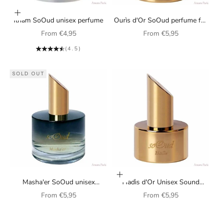
Choose options
Ilham SoOud unisex perfume
Ourìs d'Or SoOud perfume for
women
Sale price
Sale price
From
€4,95
From
€5,95
(4.5)
SOLD OUT
Choose options
Masha'er SoOud unisex
Hadìs d'Or Unisex Sound
perfume
Perfume
Sale price
Sale price
From
€5,95
From
€5,95