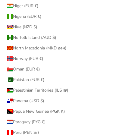
Niger (EUR €)
Nigeria (EUR €)
Niue (NZD $)
Norfolk Island (AUD $)
North Macedonia (MKD ден)
Norway (EUR €)
Oman (EUR €)
Pakistan (EUR €)
Palestinian Territories (ILS ₪)
Panama (USD $)
Papua New Guinea (PGK K)
Paraguay (PYG ₲)
Peru (PEN S/)