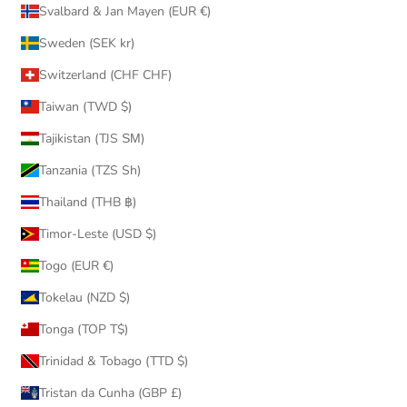
Svalbard & Jan Mayen (EUR €)
Sweden (SEK kr)
Switzerland (CHF CHF)
Taiwan (TWD $)
Tajikistan (TJS ЅМ)
Tanzania (TZS Sh)
Thailand (THB ฿)
Timor-Leste (USD $)
Togo (EUR €)
Tokelau (NZD $)
Tonga (TOP T$)
Trinidad & Tobago (TTD $)
Tristan da Cunha (GBP £)