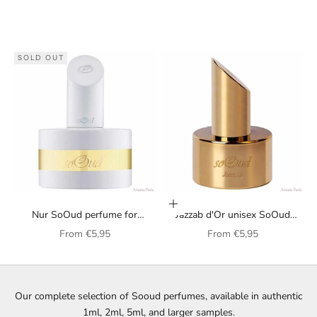
SOLD OUT
Choose options
Nur SoOud perfume for
Jazzab d'Or unisex SoOud
women
perfume
Sale price
Sale price
From
€5,95
From
€5,95
Our complete selection of Sooud perfumes, available in authentic
1ml, 2ml, 5ml, and larger samples.