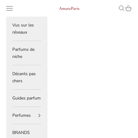
Skip to content
Read
Navigation menu
Search
Cart
AmaruParis
the
Privacy
Policy
Vus sur les
réseaux
Parfums de
niche
Décants pas
chers
Guides parfum
Perfumes
BRANDS