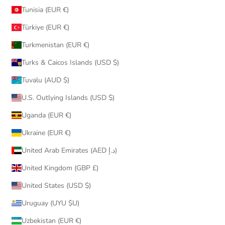
Tunisia (EUR €)
Türkiye (EUR €)
Turkmenistan (EUR €)
Turks & Caicos Islands (USD $)
Tuvalu (AUD $)
U.S. Outlying Islands (USD $)
Uganda (EUR €)
Ukraine (EUR €)
United Arab Emirates (AED د.إ)
United Kingdom (GBP £)
United States (USD $)
Uruguay (UYU $U)
Uzbekistan (EUR €)