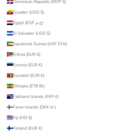
Dominican Republic (DOP $)
Ecuador (USD $)
Egypt (EGP ج.م)
El Salvador (USD $)
Equatorial Guinea (XAF CFA)
Eritrea (EUR €)
Estonia (EUR €)
Eswatini (EUR €)
Ethiopia (ETB Br)
Falkland Islands (FKP £)
Faroe Islands (DKK kr.)
Fiji (FJD $)
Finland (EUR €)