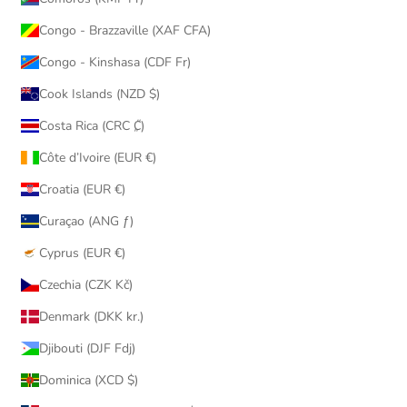
Congo - Brazzaville (XAF CFA)
Congo - Kinshasa (CDF Fr)
Cook Islands (NZD $)
Costa Rica (CRC ₡)
Côte d’Ivoire (EUR €)
Croatia (EUR €)
Curaçao (ANG ƒ)
Cyprus (EUR €)
Czechia (CZK Kč)
Denmark (DKK kr.)
Djibouti (DJF Fdj)
Dominica (XCD $)