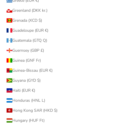
Greece (EUR €)
Greenland (DKK kr.)
Grenada (XCD $)
Guadeloupe (EUR €)
Guatemala (GTQ Q)
Guernsey (GBP £)
Guinea (GNF Fr)
Guinea-Bissau (EUR €)
Guyana (GYD $)
Haiti (EUR €)
Honduras (HNL L)
Hong Kong SAR (HKD $)
Hungary (HUF Ft)