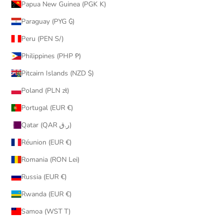
Papua New Guinea (PGK K)
Paraguay (PYG ₲)
Peru (PEN S/)
Philippines (PHP ₱)
Pitcairn Islands (NZD $)
Poland (PLN zł)
Portugal (EUR €)
Qatar (QAR ر.ق)
Réunion (EUR €)
Romania (RON Lei)
Russia (EUR €)
Rwanda (EUR €)
Samoa (WST T)