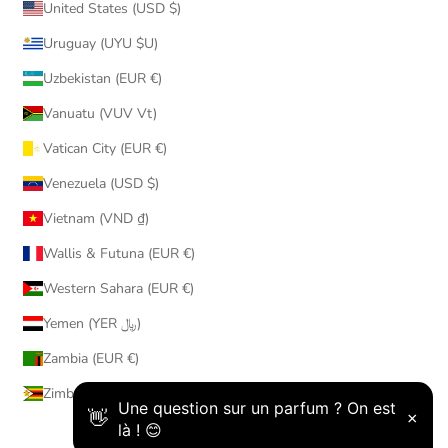
United States (USD $)
Uruguay (UYU $U)
Uzbekistan (EUR €)
Vanuatu (VUV Vt)
Vatican City (EUR €)
Venezuela (USD $)
Vietnam (VND ₫)
Wallis & Futuna (EUR €)
Western Sahara (EUR €)
Yemen (YER ﷼)
Zambia (EUR €)
Zimbabwe (USD $)
© 2026 - AmaruParis