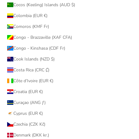
Cocos (Keeling) Islands (AUD $)
Colombia (EUR €)
Comoros (KMF Fr)
Congo - Brazzaville (XAF CFA)
Congo - Kinshasa (CDF Fr)
Cook Islands (NZD $)
Costa Rica (CRC ₡)
Côte d’Ivoire (EUR €)
Croatia (EUR €)
Curaçao (ANG ƒ)
Cyprus (EUR €)
Czechia (CZK Kč)
Denmark (DKK kr.)