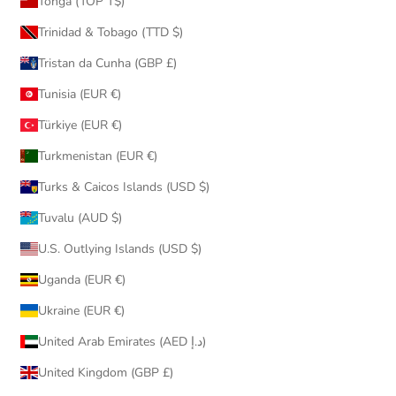
Tonga (TOP T$)
Trinidad & Tobago (TTD $)
Tristan da Cunha (GBP £)
Tunisia (EUR €)
Türkiye (EUR €)
Turkmenistan (EUR €)
Turks & Caicos Islands (USD $)
Tuvalu (AUD $)
U.S. Outlying Islands (USD $)
Uganda (EUR €)
Ukraine (EUR €)
United Arab Emirates (AED د.إ)
United Kingdom (GBP £)