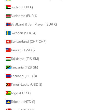
Sudan (EUR €)
Suriname (EUR €)
Svalbard & Jan Mayen (EUR €)
Sweden (SEK kr)
Switzerland (CHF CHF)
Taiwan (TWD $)
Tajikistan (TJS ЅМ)
Tanzania (TZS Sh)
Thailand (THB ฿)
Timor-Leste (USD $)
Togo (EUR €)
Tokelau (NZD $)