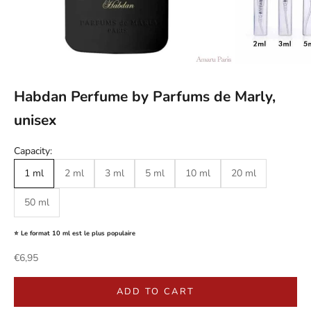
Habdan Perfume by Parfums de Marly,
unisex
Capacity:
1 ml
2 ml
3 ml
5 ml
10 ml
20 ml
50 ml
⭐ Le format 10 ml est le plus populaire
Sale price
€6,95
ADD TO CART