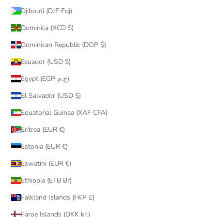
Djibouti (DJF Fdj)
Dominica (XCD $)
Dominican Republic (DOP $)
Ecuador (USD $)
Egypt (EGP ج.م)
El Salvador (USD $)
Equatorial Guinea (XAF CFA)
Eritrea (EUR €)
Estonia (EUR €)
Eswatini (EUR €)
Ethiopia (ETB Br)
Falkland Islands (FKP £)
Faroe Islands (DKK kr.)