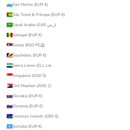
San Marino (EUR €)
São Tomé & Príncipe (EUR €)
Saudi Arabia (SAR ر.س)
Senegal (EUR €)
Serbia (RSD РСД)
Seychelles (EUR €)
Sierra Leone (SLL Le)
Singapore (SGD $)
Sint Maarten (ANG ƒ)
Slovakia (EUR €)
Slovenia (EUR €)
Solomon Islands (SBD $)
Somalia (EUR €)