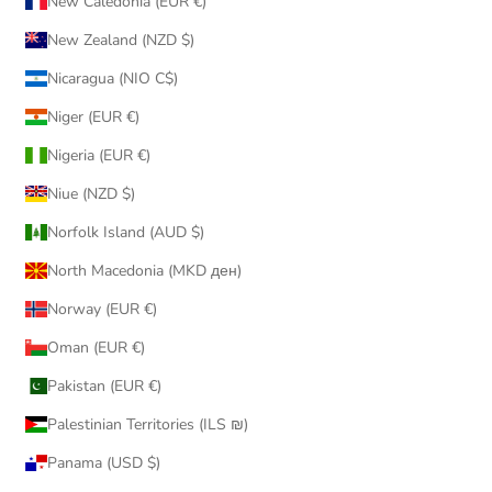
New Caledonia (EUR €)
New Zealand (NZD $)
Nicaragua (NIO C$)
Niger (EUR €)
Nigeria (EUR €)
Niue (NZD $)
Norfolk Island (AUD $)
North Macedonia (MKD ден)
Norway (EUR €)
Oman (EUR €)
Pakistan (EUR €)
Palestinian Territories (ILS ₪)
Panama (USD $)