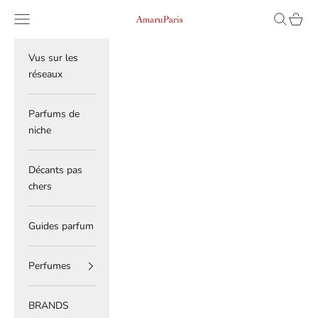
Skip to content
Read
Navigation menu
Search
Cart
AmaruParis
the
Privacy
Policy
Vus sur les
réseaux
Parfums de
niche
Décants pas
chers
Guides parfum
Perfumes
BRANDS