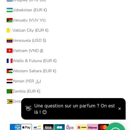
Uzbekistan (EUR €)
Vanuatu (VUV Vt)
Vatican City (EUR €)
Venezuela (USD $)
Vietnam (VND ₫)
Wallis & Futuna (EUR €)
Western Sahara (EUR €)
Yemen (YER ﷼)
Zambia (EUR €)
Zimbabwe (USD $)
© 2026 - AmaruParis