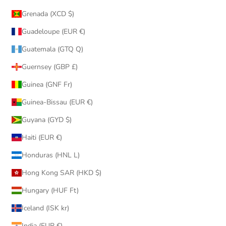
Grenada (XCD $)
Guadeloupe (EUR €)
Guatemala (GTQ Q)
Guernsey (GBP £)
Guinea (GNF Fr)
Guinea-Bissau (EUR €)
Guyana (GYD $)
Haiti (EUR €)
Honduras (HNL L)
Hong Kong SAR (HKD $)
Hungary (HUF Ft)
Iceland (ISK kr)
India (EUR €)