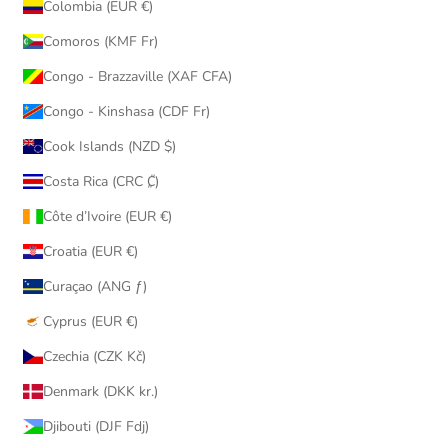
Colombia (EUR €)
Comoros (KMF Fr)
Congo - Brazzaville (XAF CFA)
Congo - Kinshasa (CDF Fr)
Cook Islands (NZD $)
Costa Rica (CRC ₡)
Côte d’Ivoire (EUR €)
Croatia (EUR €)
Curaçao (ANG ƒ)
Cyprus (EUR €)
Czechia (CZK Kč)
Denmark (DKK kr.)
Djibouti (DJF Fdj)