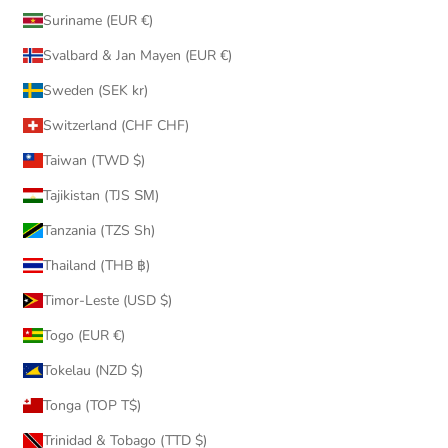
Suriname (EUR €)
Svalbard & Jan Mayen (EUR €)
Sweden (SEK kr)
Switzerland (CHF CHF)
Taiwan (TWD $)
Tajikistan (TJS ЅМ)
Tanzania (TZS Sh)
Thailand (THB ฿)
Timor-Leste (USD $)
Togo (EUR €)
Tokelau (NZD $)
Tonga (TOP T$)
Trinidad & Tobago (TTD $)