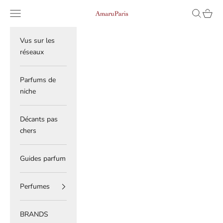
Skip to content
Read
Navigation menu
Search
Cart
AmaruParis
the
Privacy
Policy
Vus sur les
réseaux
Parfums de
niche
Décants pas
chers
Guides parfum
Perfumes
BRANDS