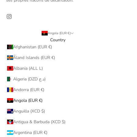
ses propres flacons de décantation.
Angola (EUR €)
Country
Afghanistan (EUR €)
Åland Islands (EUR €)
Albania (ALL L)
Algeria (DZD د.ج)
Andorra (EUR €)
Angola (EUR €)
Anguilla (XCD $)
Antigua & Barbuda (XCD $)
Argentina (EUR €)