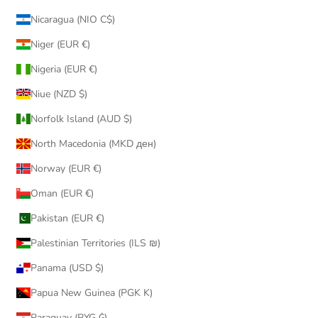
Nicaragua (NIO C$)
Niger (EUR €)
Nigeria (EUR €)
Niue (NZD $)
Norfolk Island (AUD $)
North Macedonia (MKD ден)
Norway (EUR €)
Oman (EUR €)
Pakistan (EUR €)
Palestinian Territories (ILS ₪)
Panama (USD $)
Papua New Guinea (PGK K)
Paraguay (PYG ₲)