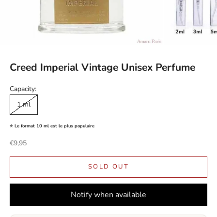
Creed Imperial Vintage Unisex Perfume
Capacity:
1 ml
⭐ Le format 10 ml est le plus populaire
Sale price
€9,95
SOLD OUT
Notify when available