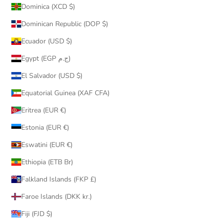
Dominica (XCD $)
Dominican Republic (DOP $)
Ecuador (USD $)
Egypt (EGP ج.م)
El Salvador (USD $)
Equatorial Guinea (XAF CFA)
Eritrea (EUR €)
Estonia (EUR €)
Eswatini (EUR €)
Ethiopia (ETB Br)
Falkland Islands (FKP £)
Faroe Islands (DKK kr.)
Fiji (FJD $)