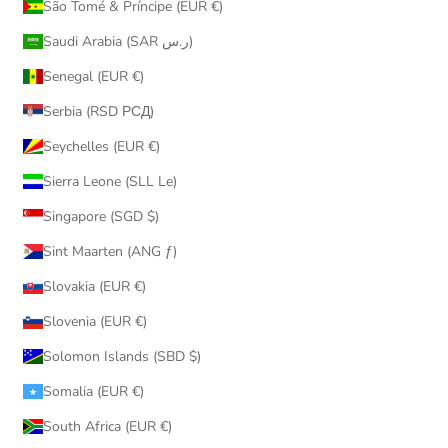
São Tomé & Príncipe (EUR €)
Saudi Arabia (SAR ر.س)
Senegal (EUR €)
Serbia (RSD РСД)
Seychelles (EUR €)
Sierra Leone (SLL Le)
Singapore (SGD $)
Sint Maarten (ANG ƒ)
Slovakia (EUR €)
Slovenia (EUR €)
Solomon Islands (SBD $)
Somalia (EUR €)
South Africa (EUR €)