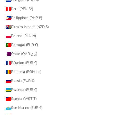
Peru (PEN S/)
Philippines (PHP ₱)
Pitcairn Islands (NZD $)
Poland (PLN zł)
Portugal (EUR €)
Qatar (QAR ر.ق)
Réunion (EUR €)
Romania (RON Lei)
Russia (EUR €)
Rwanda (EUR €)
Samoa (WST T)
San Marino (EUR €)