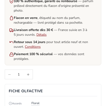
100 % authentique, garanti ou remboursé
— parfum
prélevé directement du flacon d'origine présenté en
photo.
Flacon en verre
, étiqueté au nom du parfum,
rechargeable — livré protégé dans sa pochette.
Livraison offerte dès 30 €
— France suivie en 3 à
5 jours ouvrés.
Détails
Retour sous 14 jours
pour tout article neuf et non
ouvert.
Conditions
Paiement 100 % sécurisé
— vos données sont
protégées.
Decrease quantity
Increase quantity
FICHE OLFACTIVE
Floral
Accords