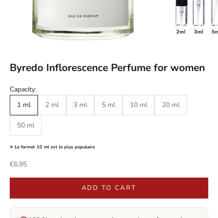
Byredo Inflorescence Perfume for women
Capacity:
1 ml
2 ml
3 ml
5 ml
10 ml
20 ml
50 ml
⭐ Le format 10 ml est le plus populaire
Sale price
€6,95
ADD TO CART