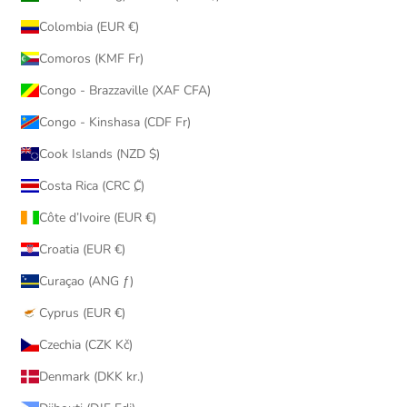
Colombia (EUR €)
Comoros (KMF Fr)
Congo - Brazzaville (XAF CFA)
Congo - Kinshasa (CDF Fr)
Cook Islands (NZD $)
Costa Rica (CRC ₡)
Côte d’Ivoire (EUR €)
Croatia (EUR €)
Curaçao (ANG ƒ)
Cyprus (EUR €)
Czechia (CZK Kč)
Denmark (DKK kr.)