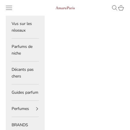
Skip to content
Read
Navigation menu
Search
Cart
AmaruParis
the
Privacy
Policy
Vus sur les
réseaux
Parfums de
niche
Décants pas
chers
Guides parfum
Perfumes
BRANDS