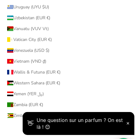
Uruguay (UYU $U)
Uzbekistan (EUR €)
Vanuatu (VUV Vt)
Vatican City (EUR €)
Venezuela (USD $)
Vietnam (VND ₫)
Wallis & Futuna (EUR €)
Western Sahara (EUR €)
Yemen (YER ﷼)
Zambia (EUR €)
Zimbabwe (USD $)
© 2026 - AmaruParis