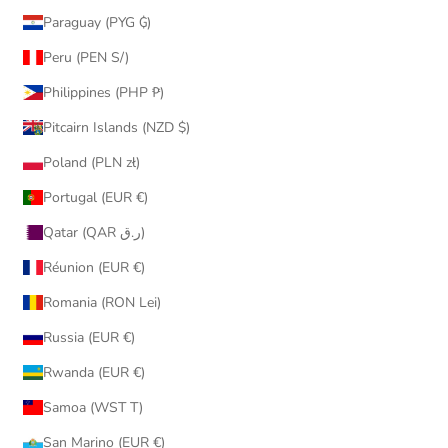
Paraguay (PYG ₲)
Peru (PEN S/)
Philippines (PHP ₱)
Pitcairn Islands (NZD $)
Poland (PLN zł)
Portugal (EUR €)
Qatar (QAR ر.ق)
Réunion (EUR €)
Romania (RON Lei)
Russia (EUR €)
Rwanda (EUR €)
Samoa (WST T)
San Marino (EUR €)