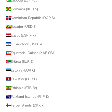
Djibouti (DJF Fdj)
Dominica (XCD $)
Dominican Republic (DOP $)
Ecuador (USD $)
Egypt (EGP ج.م)
El Salvador (USD $)
Equatorial Guinea (XAF CFA)
Eritrea (EUR €)
Estonia (EUR €)
Eswatini (EUR €)
Ethiopia (ETB Br)
Falkland Islands (FKP £)
Faroe Islands (DKK kr.)