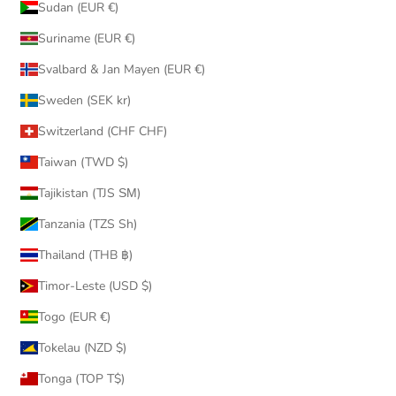
Sudan (EUR €)
Suriname (EUR €)
Svalbard & Jan Mayen (EUR €)
Sweden (SEK kr)
Switzerland (CHF CHF)
Taiwan (TWD $)
Tajikistan (TJS ЅМ)
Tanzania (TZS Sh)
Thailand (THB ฿)
Timor-Leste (USD $)
Togo (EUR €)
Tokelau (NZD $)
Tonga (TOP T$)