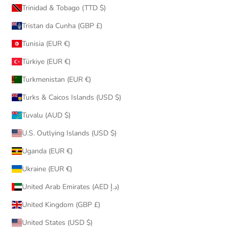
Trinidad & Tobago (TTD $)
Tristan da Cunha (GBP £)
Tunisia (EUR €)
Türkiye (EUR €)
Turkmenistan (EUR €)
Turks & Caicos Islands (USD $)
Tuvalu (AUD $)
U.S. Outlying Islands (USD $)
Uganda (EUR €)
Ukraine (EUR €)
United Arab Emirates (AED د.إ)
United Kingdom (GBP £)
United States (USD $)