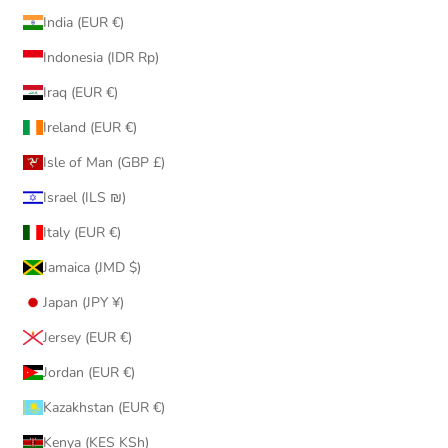
India (EUR €)
Indonesia (IDR Rp)
Iraq (EUR €)
Ireland (EUR €)
Isle of Man (GBP £)
Israel (ILS ₪)
Italy (EUR €)
Jamaica (JMD $)
Japan (JPY ¥)
Jersey (EUR €)
Jordan (EUR €)
Kazakhstan (EUR €)
Kenya (KES KSh)