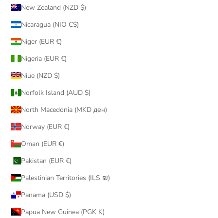
New Zealand (NZD $)
Nicaragua (NIO C$)
Niger (EUR €)
Nigeria (EUR €)
Niue (NZD $)
Norfolk Island (AUD $)
North Macedonia (MKD ден)
Norway (EUR €)
Oman (EUR €)
Pakistan (EUR €)
Palestinian Territories (ILS ₪)
Panama (USD $)
Papua New Guinea (PGK K)