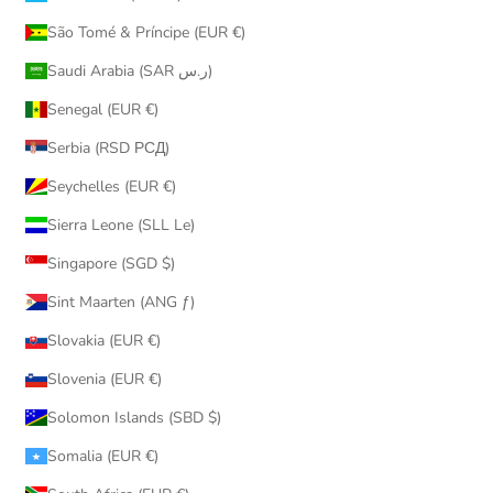
São Tomé & Príncipe (EUR €)
Saudi Arabia (SAR ر.س)
Senegal (EUR €)
Serbia (RSD РСД)
Seychelles (EUR €)
Sierra Leone (SLL Le)
Singapore (SGD $)
Sint Maarten (ANG ƒ)
Slovakia (EUR €)
Slovenia (EUR €)
Solomon Islands (SBD $)
Somalia (EUR €)