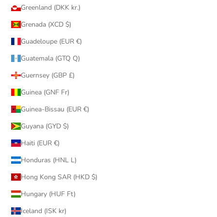
Greenland (DKK kr.)
Grenada (XCD $)
Guadeloupe (EUR €)
Guatemala (GTQ Q)
Guernsey (GBP £)
Guinea (GNF Fr)
Guinea-Bissau (EUR €)
Guyana (GYD $)
Haiti (EUR €)
Honduras (HNL L)
Hong Kong SAR (HKD $)
Hungary (HUF Ft)
Iceland (ISK kr)