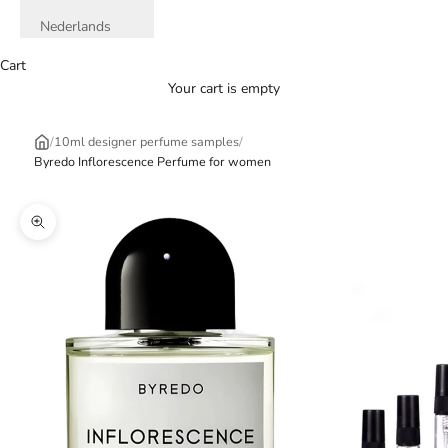
Nederlands
Cart
Your cart is empty
/
10ml designer perfume samples
/
Byredo Inflorescence Perfume for women
Zoom picture