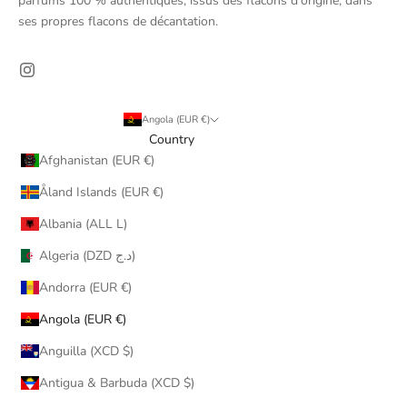
parfums 100 % authentiques, issus des flacons d'origine, dans
ses propres flacons de décantation.
Angola (EUR €)
Country
Afghanistan (EUR €)
Åland Islands (EUR €)
Albania (ALL L)
Algeria (DZD د.ج)
Andorra (EUR €)
Angola (EUR €)
Anguilla (XCD $)
Antigua & Barbuda (XCD $)