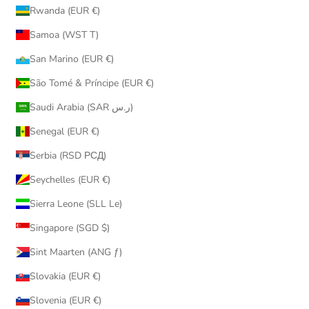
Rwanda (EUR €)
Samoa (WST T)
San Marino (EUR €)
São Tomé & Príncipe (EUR €)
Saudi Arabia (SAR ر.س)
Senegal (EUR €)
Serbia (RSD РСД)
Seychelles (EUR €)
Sierra Leone (SLL Le)
Singapore (SGD $)
Sint Maarten (ANG ƒ)
Slovakia (EUR €)
Slovenia (EUR €)