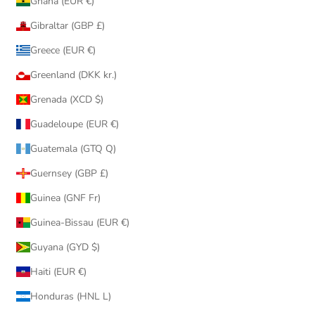
Ghana (EUR €)
Gibraltar (GBP £)
Greece (EUR €)
Greenland (DKK kr.)
Grenada (XCD $)
Guadeloupe (EUR €)
Guatemala (GTQ Q)
Guernsey (GBP £)
Guinea (GNF Fr)
Guinea-Bissau (EUR €)
Guyana (GYD $)
Haiti (EUR €)
Honduras (HNL L)