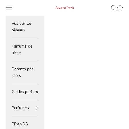
Skip to content
Read
Navigation menu
Search
Cart
AmaruParis
the
Privacy
Policy
Vus sur les
réseaux
Parfums de
niche
Décants pas
chers
Guides parfum
Perfumes
BRANDS