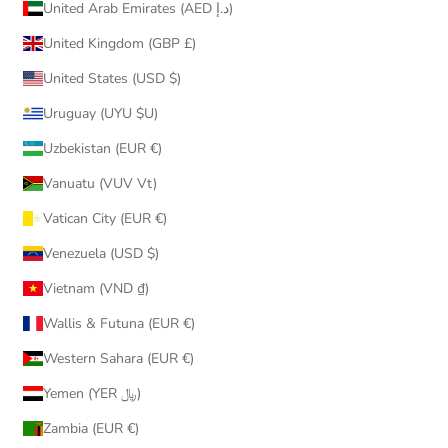
United Arab Emirates (AED د.إ)
United Kingdom (GBP £)
United States (USD $)
Uruguay (UYU $U)
Uzbekistan (EUR €)
Vanuatu (VUV Vt)
Vatican City (EUR €)
Venezuela (USD $)
Vietnam (VND ₫)
Wallis & Futuna (EUR €)
Western Sahara (EUR €)
Yemen (YER ﷼)
Zambia (EUR €)