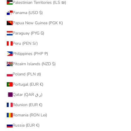
Palestinian Territories (ILS ₪)
Panama (USD $)
Papua New Guinea (PGK K)
Paraguay (PYG ₲)
Peru (PEN S/)
Philippines (PHP ₱)
Pitcairn Islands (NZD $)
Poland (PLN zł)
Portugal (EUR €)
Qatar (QAR ر.ق)
Réunion (EUR €)
Romania (RON Lei)
Russia (EUR €)