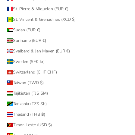
St. Pierre & Miquelon (EUR €)
St. Vincent & Grenadines (XCD $)
Sudan (EUR €)
Suriname (EUR €)
Svalbard & Jan Mayen (EUR €)
Sweden (SEK kr)
Switzerland (CHF CHF)
Taiwan (TWD $)
Tajikistan (TJS ЅМ)
Tanzania (TZS Sh)
Thailand (THB ฿)
Timor-Leste (USD $)