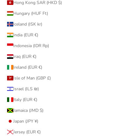
Hong Kong SAR (HKD $)
Hungary (HUF Ft)
Iceland (ISK kr)
India (EUR €)
Indonesia (IDR Rp)
Iraq (EUR €)
Ireland (EUR €)
Isle of Man (GBP £)
Israel (ILS ₪)
Italy (EUR €)
Jamaica (JMD $)
Japan (JPY ¥)
Jersey (EUR €)