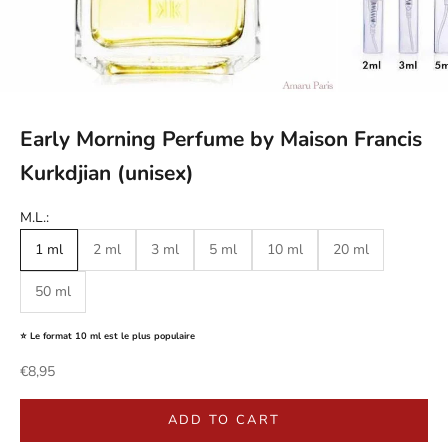
Early Morning Perfume by Maison Francis
Kurkdjian (unisex)
M.L.:
1 ml
2 ml
3 ml
5 ml
10 ml
20 ml
50 ml
⭐ Le format 10 ml est le plus populaire
Sale price
€8,95
ADD TO CART