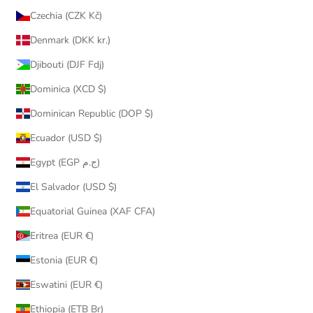
Czechia (CZK Kč)
Denmark (DKK kr.)
Djibouti (DJF Fdj)
Dominica (XCD $)
Dominican Republic (DOP $)
Ecuador (USD $)
Egypt (EGP ج.م)
El Salvador (USD $)
Equatorial Guinea (XAF CFA)
Eritrea (EUR €)
Estonia (EUR €)
Eswatini (EUR €)
Ethiopia (ETB Br)