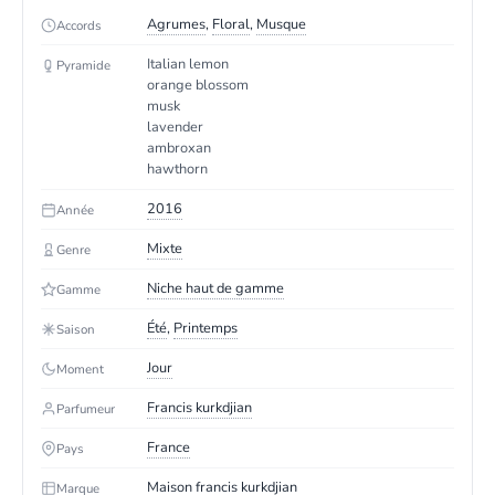
Agrumes
,
Floral
,
Musque
Accords
Italian lemon
Pyramide
orange blossom
musk
lavender
ambroxan
hawthorn
2016
Année
Mixte
Genre
Niche haut de gamme
Gamme
Été
,
Printemps
Saison
Jour
Moment
Francis kurkdjian
Parfumeur
France
Pays
Maison francis kurkdjian
Marque