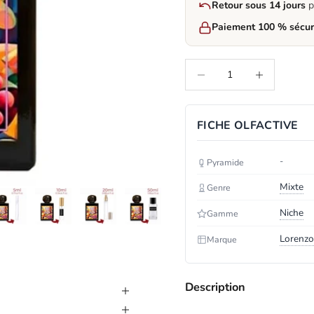
Retour sous 14 jours
p
Paiement 100 % sécur
Decrease quantity
Increase quantit
FICHE OLFACTIVE
-
Pyramide
Mixte
Genre
Niche
Gamme
Lorenzo
Marque
Description