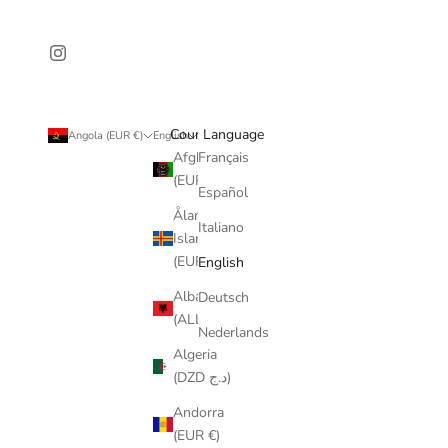
Country
Language
Angola (EUR €)
English
Afghanistan
Français
(EUR €)
Español
Åland
Italiano
Islands
(EUR €)
English
Albania
Deutsch
(ALL L)
Nederlands
Algeria
(DZD د.ج)
Andorra
(EUR €)