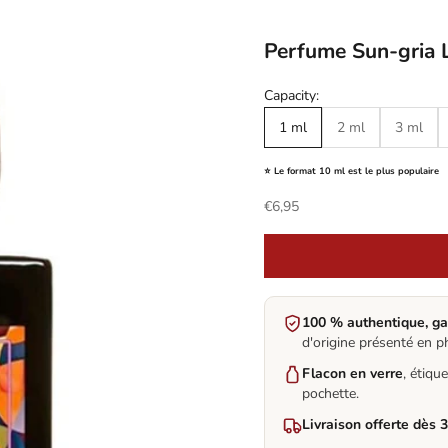
Perfume Sun-gria L
Capacity:
1 ml
2 ml
3 ml
⭐ Le format 10 ml est le plus populaire
Sale price
€6,95
100 % authentique, ga
d'origine présenté en p
Flacon en verre
, étiqu
pochette.
Livraison offerte dès 