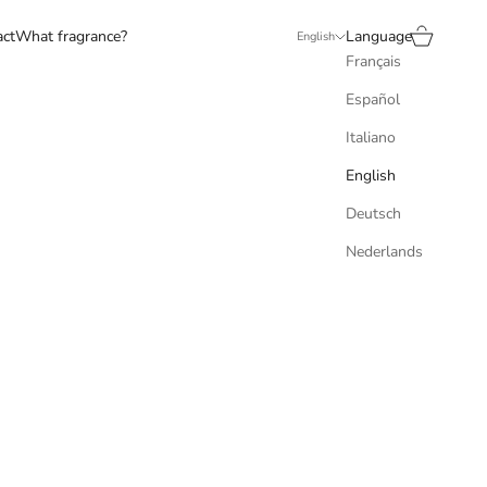
Search
Cart
act
What fragrance?
Language
English
Français
Español
Italiano
English
Deutsch
Nederlands