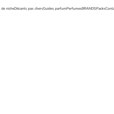
 de niche
Décants pas chers
Guides parfum
Perfumes
BRANDS
Packs
Cont