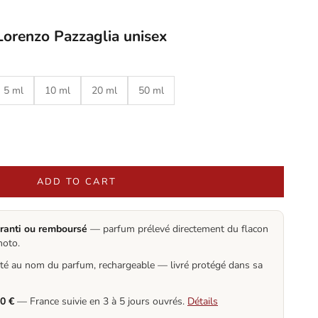
orenzo Pazzaglia unisex
5 ml
10 ml
20 ml
50 ml
ADD TO CART
ranti ou remboursé
— parfum prélevé directement du flacon
hoto.
eté au nom du parfum, rechargeable — livré protégé dans sa
30 €
— France suivie en 3 à 5 jours ouvrés.
Détails