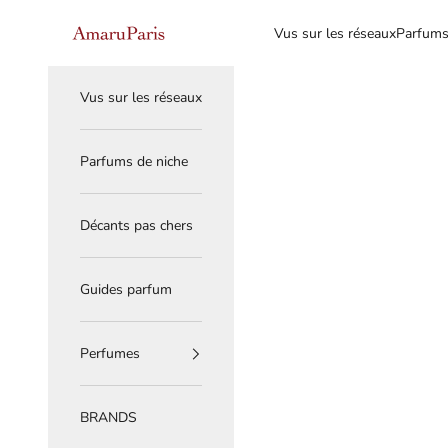
Skip to content
Read
AmaruParis
Vus sur les réseaux
Parfums
the
Privacy
Policy
Vus sur les réseaux
Parfums de niche
Décants pas chers
Guides parfum
Perfumes
BRANDS