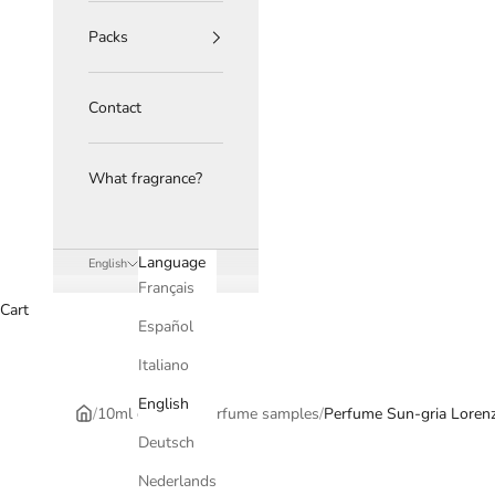
Packs
Contact
What fragrance?
Language
English
Français
Cart
Español
Italiano
English
/
10ml designer perfume samples
/
Perfume Sun-gria Lorenz
Deutsch
Nederlands